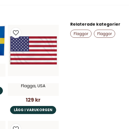
question
Fråga oss något om de
Relaterade kategorier
name
Namn
Flaggor
Flaggor
Ja, ni får publice
Flagga, USA
129 kr
LÄGG I VARUKORGEN