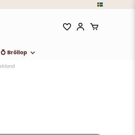
💍 Bröllop
ekland