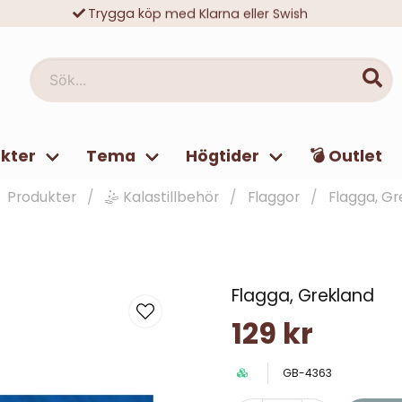
Trygga köp med Klarna eller Swish
10 000-tals nöjda kunder
Sök...
kter
Tema
Högtider
💣 Outlet
Produkter
🤹 Kalastillbehör
Flaggor
Flagga, Gr
Flagga, Grekland
129 kr
GB-4363