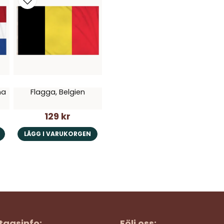
na
Flagga, Belgien
129 kr
LÄGG I VARUKORGEN
tagsinfo:
Följ oss: