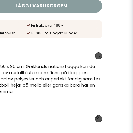
LÄGG I VARUKORGEN
Fri frakt över 499:-
ler Swish
10 000-tals nöjda kunder
 150 x 90 cm. Greklands nationsflagga kan du
p av metallfästen som finns på flaggans
erkad av polyester och är perfekt för dig som tex
tboll, hejar på mello eller ganska bara har en
hemma.