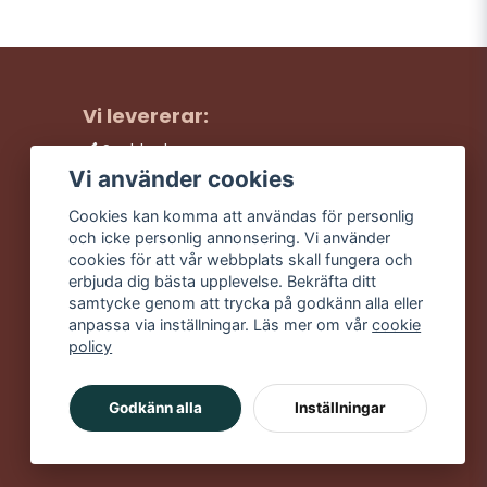
Vi levererar:
Snabba leveranser
Trygga köp
Vi använder cookies
Fri frakt över 499:-
Cookies kan komma att användas för personlig
Trevlig kundtjänst
och icke personlig annonsering. Vi använder
cookies för att vår webbplats skall fungera och
erbjuda dig bästa upplevelse. Bekräfta ditt
samtycke genom att trycka på godkänn alla eller
anpassa via inställningar. Läs mer om vår
cookie
policy
Godkänn alla
Inställningar