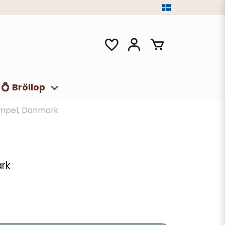
💍 Bröllop
impel, Danmark
rk