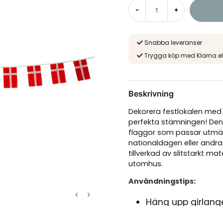
-
+
Snabba leveranser
Trygga köp med Klarna el
Beskrivning
Dekorera festlokalen med 
perfekta stämningen! Den
flaggor som passar utmär
nationaldagen eller andra
tillverkad av slitstarkt m
utomhus.
Användningstips:
Häng upp girlange
trädgården för en