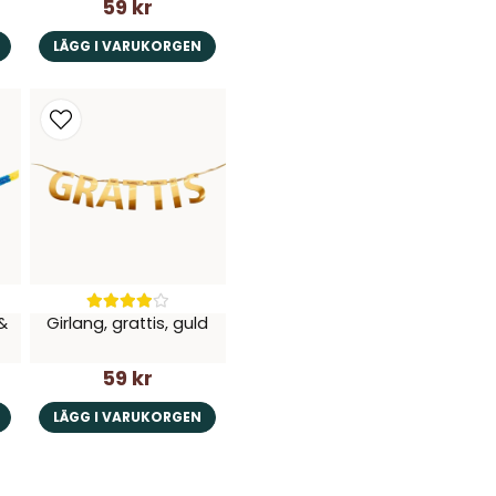
59 kr
LÄGG I VARUKORGEN
&
Girlang, grattis, guld
59 kr
LÄGG I VARUKORGEN