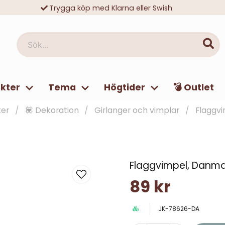
Trygga köp med Klarna eller Swish
10 000-tals nöjda kunder
Sök...
kter
Tema
Högtider
💣 Outlet
ter
💟 Dekoration
Girlanger och vimplar
Flaggv
Flaggvimpel, Danma
89 kr
JK-78626-DA