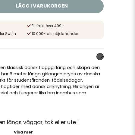
LÄGG I VARUKORGEN
Fri frakt över 499:-
ler Swish
10 000-tals nöjda kunder
en klassisk dansk flagggirlang och skapa den
 här 6 meter långa girlangen pryds av danska
kt för studentfiranden, födelsedagar,
 högtider med dansk anknytning. Girlangen är
aterial och fungerar lika bra inomhus som
n längs väggar, tak eller ute i
 festlig atmosfär.
Visa mer