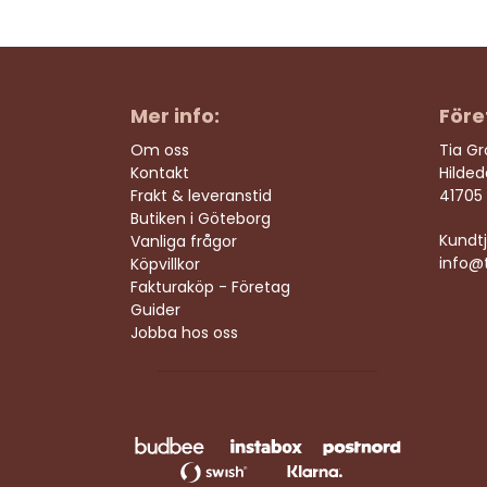
Mer info:
Före
Om oss
Tia G
Kontakt
Hilde
Frakt & leveranstid
41705
Butiken i Göteborg
Kundtj
Vanliga frågor
info@t
Köpvillkor
Fakturaköp - Företag
Guider
Jobba hos oss