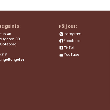
tagsinfo:
Följ oss:
roup AB
Instagram
dalsgatan 80
Facebook
 Göteborg
TikTok
änst:
YouTube
ingeltangel.se