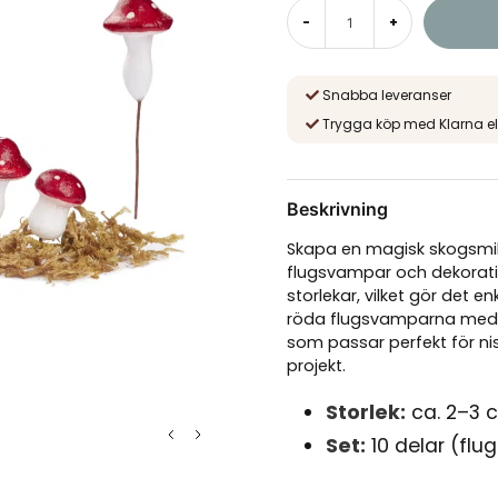
-
+
Snabba leveranser
Trygga köp med Klarna el
Beskrivning
Skapa en magisk skogsmil
flugsvampar och dekorativ 
storlekar, vilket gör det e
röda flugsvamparna med vi
som passar perfekt för ni
projekt.
Storlek:
ca. 2–3 
Set:
10 delar (fl
Material:
Plast o