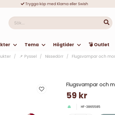
Trygga köp med Klarna eller Swish
10 000-tals nöjda kunder
Sök...
kter
Tema
Högtider
💣 Outlet
ukter
📌 Pyssel
Nissedörr
Flugsvampar och mos
Flugsvampar och m
59 kr
HF-3865585