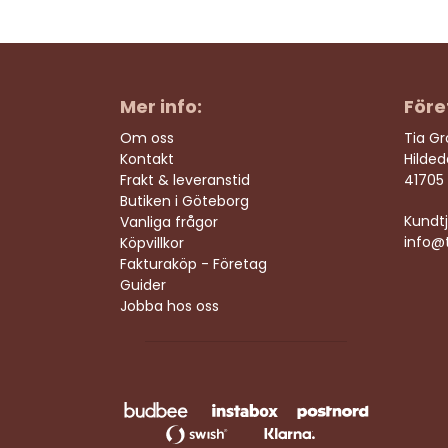
Mer info:
Före
Om oss
Tia G
Kontakt
Hilde
Frakt & leveranstid
41705
Butiken i Göteborg
Kundtj
Vanliga frågor
info@t
Köpvillkor
Fakturaköp - Företag
Guider
Jobba hos oss