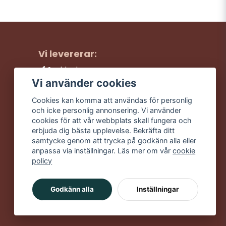
Vi levererar:
Snabba leveranser
Trygga köp
Vi använder cookies
Fri frakt över 499:-
Cookies kan komma att användas för personlig
Trevlig kundtjänst
och icke personlig annonsering. Vi använder
cookies för att vår webbplats skall fungera och
erbjuda dig bästa upplevelse. Bekräfta ditt
samtycke genom att trycka på godkänn alla eller
anpassa via inställningar. Läs mer om vår
cookie
policy
Godkänn alla
Inställningar