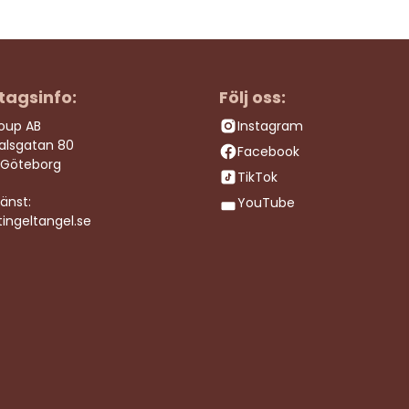
tagsinfo:
Följ oss:
roup AB
Instagram
dalsgatan 80
Facebook
 Göteborg
TikTok
änst:
YouTube
ingeltangel.se