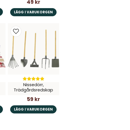
49 kr
LÄGG I VARUKORGEN
Nissedörr,
Trädgårdsredskap
59 kr
LÄGG I VARUKORGEN