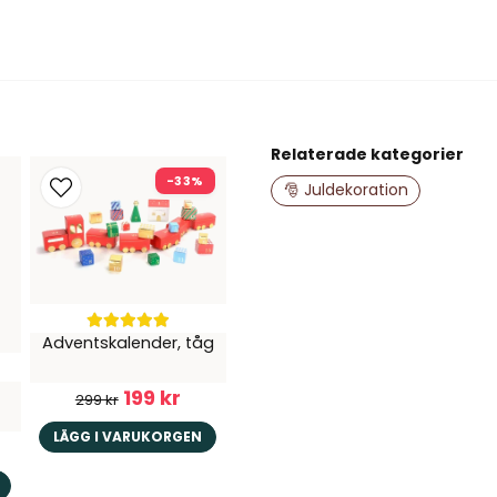
name
Namn
Relaterade kategorier
-33%
Ja, ni får publice
🎅 Juldekoration
Adventskalender, tåg
199 kr
299 kr
LÄGG I VARUKORGEN