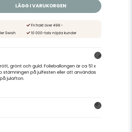
LÄGG I VARUKORGEN
Fri frakt över 499:-
ler Swish
10 000-tals nöjda kunder
 rött, grönt och guld. Folieballongen är ca 51 x
 stämningen på julfesten eller att användas
å julafton.
nna produkten...