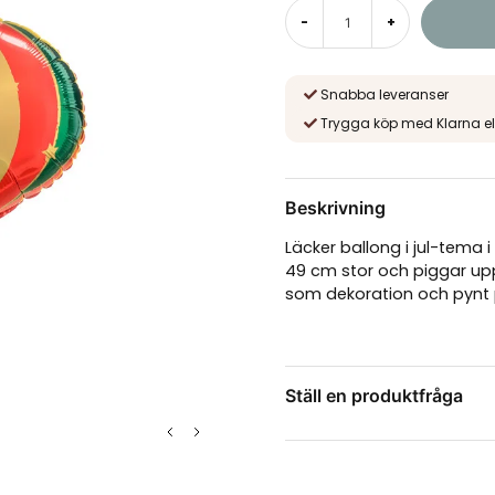
-
+
Snabba leveranser
Trygga köp med Klarna el
Beskrivning
Läcker ballong i jul-tema i
49 cm stor och piggar upp
som dekoration och pynt p
Ställ en produktfråga
question
Fråga oss något om de