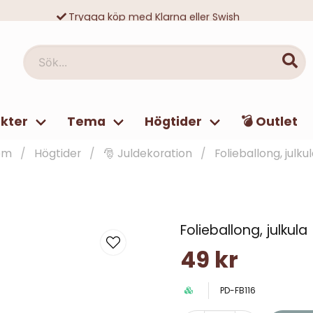
Trygga köp med Klarna eller Swish
10 000-tals nöjda kunder
Sök...
kter
Tema
Högtider
💣 Outlet
em
Högtider
🎅 Juldekoration
Folieballong, julku
Folieballong, julkula
49 kr
PD-FB116