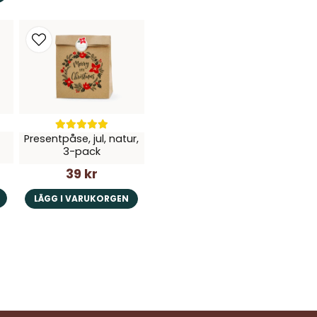
Presentpåse, jul, natur,
3-pack
39 kr
LÄGG I VARUKORGEN