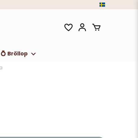
💍 Bröllop
la