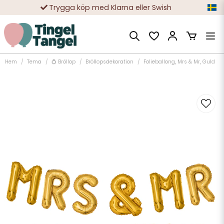
Trygga köp med Klarna eller Swish
10 000-tals nöjda kunder
Hem
Tema
💍 Bröllop
Bröllopsdekoration
Folieballong, Mrs & Mr, Guld