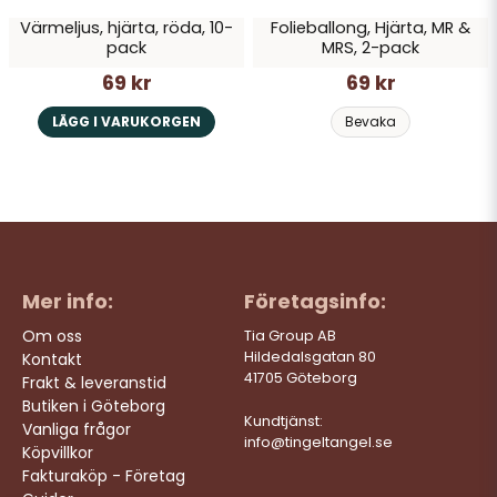
Värmeljus, hjärta, röda, 10-
Folieballong, Hjärta, MR &
pack
MRS, 2-pack
69 kr
69 kr
LÄGG I VARUKORGEN
Bevaka
Mer info:
Företagsinfo:
Om oss
Tia Group AB
Hildedalsgatan 80
Kontakt
41705 Göteborg
Frakt & leveranstid
Butiken i Göteborg
Kundtjänst:
Vanliga frågor
info@tingeltangel.se
Köpvillkor
Fakturaköp - Företag