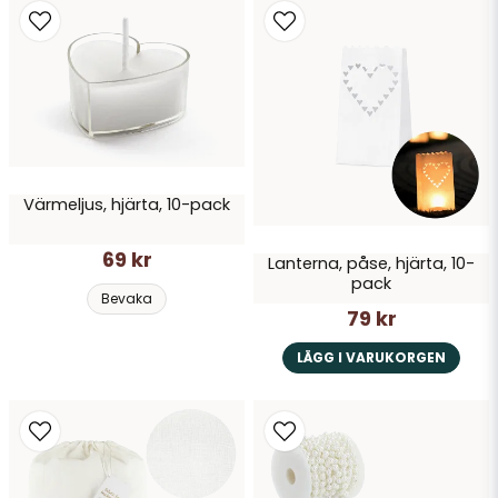
Ja, ni får publicera min fråga
Värmeljus, hjärta, 10-pack
Skicka fråga
69 kr
Lanterna, påse, hjärta, 10-
pack
Bevaka
79 kr
LÄGG I VARUKORGEN