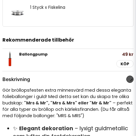
1 Styck x Fiskelina
Rekommenderade tillbehör
49 kr
Ballongpump
KÖP
Beskrivning
Gör bröllopsfesten extra minnesvärd med dessa eleganta
folieballonger i guld! Med detta set kan du skapa tre olika
budskap:
"Mrs & Mr", "Mrs & Mrs" eller "Mr & Mr"
– perfekt
för alla typer av bröllop och kärleksfiranden. (Du får alltså
med följande ballonger: "MRS & MRS")
✨
Elegant dekoration
– lyxigt guldmetallic