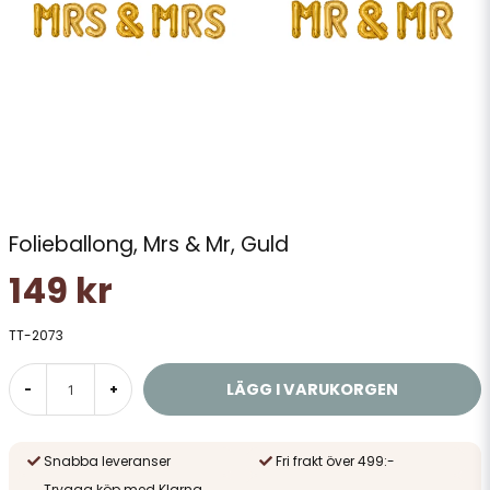
Folieballong, Mrs & Mr, Guld
149 kr
TT-2073
LÄGG I VARUKORGEN
-
+
Snabba leveranser
Fri frakt över 499:-
Trygga köp med Klarna