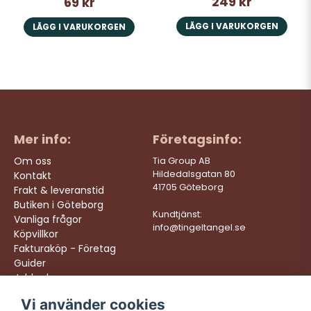
249 kr
69 kr
LÄGG I VARUKORGEN
LÄGG I VARUKORGEN
Mer info:
Företagsinfo:
Om oss
Tia Group AB
Hildedalsgatan 80
Kontakt
41705 Göteborg
Frakt & leveranstid
Butiken i Göteborg
Kundtjänst:
Vanliga frågor
info@tingeltangel.se
Köpvillkor
Fakturaköp - Företag
Guider
Jobba hos oss
Vi använder cookies
Följ oss:
Vi levererar: