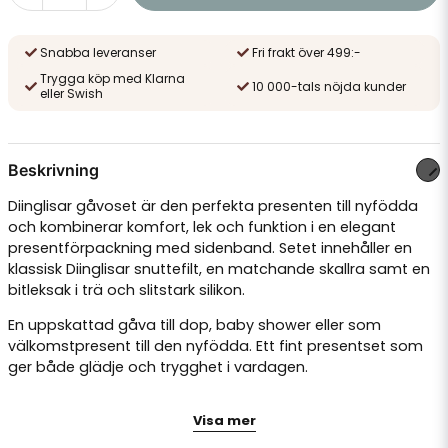
Snabba leveranser
Fri frakt över 499:-
Trygga köp med Klarna
10 000-tals nöjda kunder
eller Swish
Beskrivning
Diinglisar gåvoset är den perfekta presenten till nyfödda
och kombinerar komfort, lek och funktion i en elegant
presentförpackning med sidenband. Setet innehåller en
klassisk Diinglisar snuttefilt, en matchande skallra samt en
bitleksak i trä och slitstark silikon.
En uppskattad gåva till dop, baby shower eller som
välkomstpresent till den nyfödda. Ett fint presentset som
ger både glädje och trygghet i vardagen.
Innehåller snuttefilt, skallra och bitleksak
Visa mer
Elegant presentförpackning med sidenband