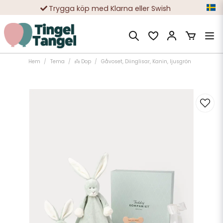
Trygga köp med Klarna eller Swish
10 000-tals nöjda kunder
Hem
Tema
👼 Dop
Gåvoset, Diinglisar, Kanin, ljusgrön