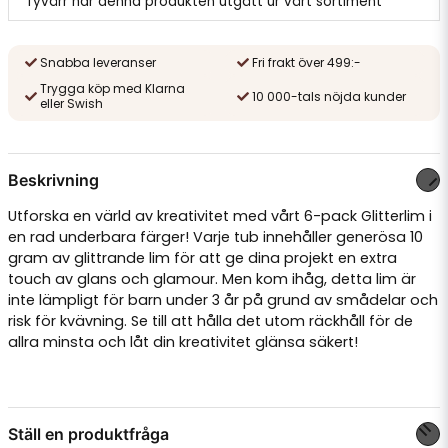
Tyvärr har denna produkten utgått ur vårt sortiment
Snabba leveranser
Fri frakt över 499:-
Trygga köp med Klarna
10 000-tals nöjda kunder
eller Swish
Beskrivning
Utforska en värld av kreativitet med vårt 6-pack Glitterlim i
en rad underbara färger! Varje tub innehåller generösa 10
gram av glittrande lim för att ge dina projekt en extra
touch av glans och glamour. Men kom ihåg, detta lim är
inte lämpligt för barn under 3 år på grund av smådelar och
risk för kvävning. Se till att hålla det utom räckhåll för de
allra minsta och låt din kreativitet glänsa säkert!
Ställ en produktfråga