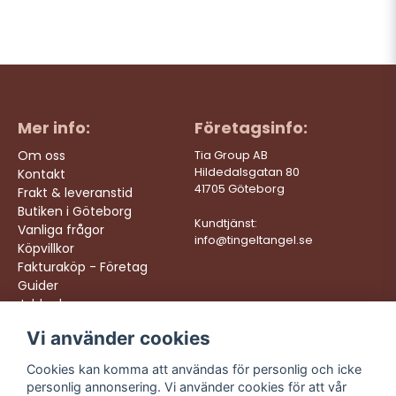
Mer info:
Företagsinfo:
Om oss
Tia Group AB
Hildedalsgatan 80
Kontakt
41705 Göteborg
Frakt & leveranstid
Butiken i Göteborg
Kundtjänst:
Vanliga frågor
info@tingeltangel.se
Köpvillkor
Fakturaköp - Företag
Guider
Jobba hos oss
Vi använder cookies
Följ oss:
Vi levererar:
Instagram
Snabba leveranser
Cookies kan komma att användas för personlig och icke
Trygga köp
personlig annonsering. Vi använder cookies för att vår
Facebook