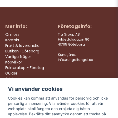
Mer info:
Företagsinfo:
Om oss
Tia Group AB
Hildedalsgatan 80
Kontakt
41705 Göteborg
Frakt & leveranstid
Butiken i Göteborg
Kundtjänst:
Vanliga frågor
info@tingeltangel.se
Köpvillkor
Fakturaköp - Företag
Guider
Jobba hos oss
Vi använder cookies
Följ oss:
Vi levererar:
Instagram
Snabba leveranser
Cookies kan komma att användas för personlig och icke
Trygga köp
personlig annonsering. Vi använder cookies för att vår
Facebook
Fri frakt över 499:-
webbplats skall fungera och erbjuda dig bästa
TikTok
upplevelse. Bekräfta ditt samtycke genom att trycka på
Trevlig kundtjänst