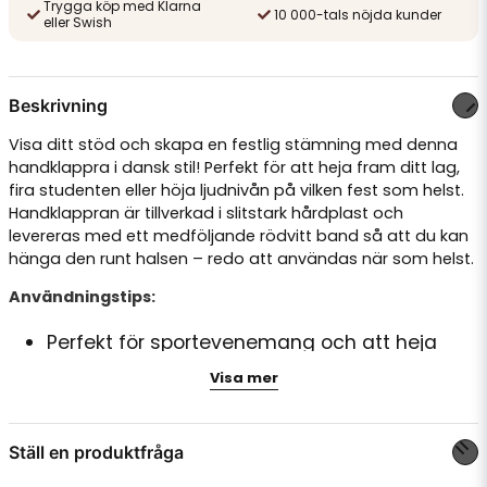
Trygga köp med Klarna
10 000-tals nöjda kunder
eller Swish
Beskrivning
Visa ditt stöd och skapa en festlig stämning med denna
handklappra i dansk stil! Perfekt för att heja fram ditt lag,
fira studenten eller höja ljudnivån på vilken fest som helst.
Handklappran är tillverkad i slitstark hårdplast och
levereras med ett medföljande rödvitt band så att du kan
hänga den runt halsen – redo att användas när som helst.
Användningstips:
Perfekt för sportevenemang och att heja
fram ditt lag.
Visa mer
Skapa extra festlig stämning på
studentfirandet eller andra högtider.
Ställ en produktfråga
Kombinera med andra rödvita dekorationer