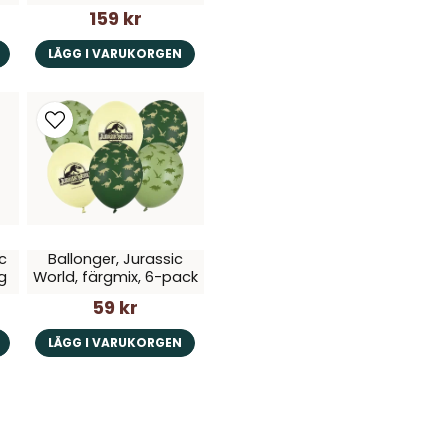
159 kr
LÄGG I VARUKORGEN
c
Ballonger, Jurassic
g
World, färgmix, 6-pack
59 kr
LÄGG I VARUKORGEN