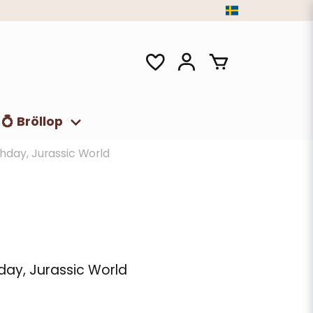
💍 Bröllop
hday, Jurassic World
day, Jurassic World