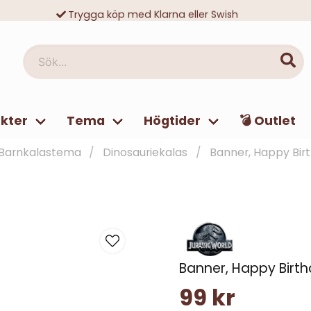
Trygga köp med Klarna eller Swish
10 000-tals nöjda kunder
Sök...
kter
Tema
Högtider
💣 Outlet
 Barnkalastema
Dinosauriekalas
Banner, Happy Birt
Banner, Happy Birth
99 kr