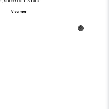
r, snöre och 13 nitar
n i papper/kartong
Visa mer
on med tryck)
 och påsar i samma tema för en komplett
nna produkten...
email
Mejladress
ra min fråga