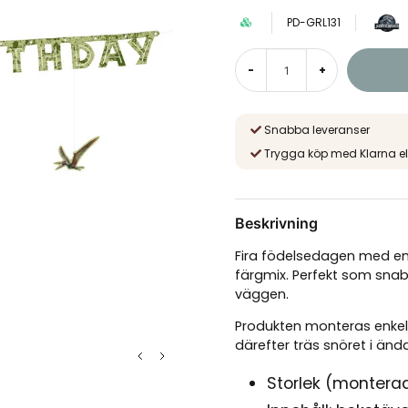
PD-GRL131
-
+
Snabba leveranser
Trygga köp med Klarna el
Beskrivning
Fira födelsedagen med en 
färgmix. Perfekt som snab
väggen.
Produkten monteras enkelt
därefter träs snöret i än
Storlek (monterad