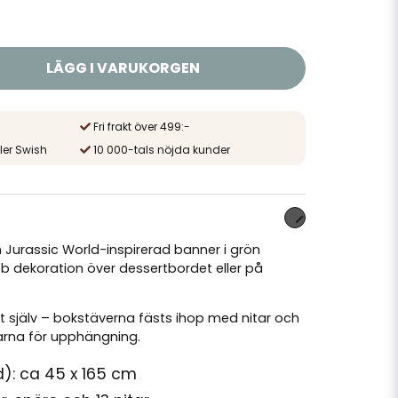
LÄGG I VARUKORGEN
Fri frakt över 499:-
ler Swish
10 000-tals nöjda kunder
Jurassic World-inspirerad banner i grön
b dekoration över dessertbordet eller på
 själv – bokstäverna fästs ihop med nitar och
darna för upphängning.
): ca 45 x 165 cm