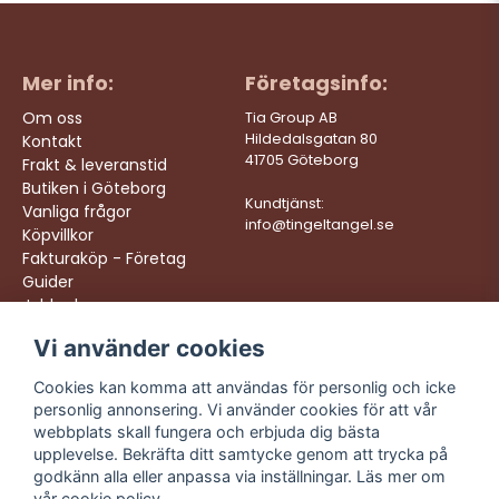
Mer info:
Företagsinfo:
Om oss
Tia Group AB
Hildedalsgatan 80
Kontakt
41705 Göteborg
Frakt & leveranstid
Butiken i Göteborg
Kundtjänst:
Vanliga frågor
info@tingeltangel.se
Köpvillkor
Fakturaköp - Företag
Guider
Jobba hos oss
Vi använder cookies
Följ oss:
Vi levererar:
Instagram
Snabba leveranser
Cookies kan komma att användas för personlig och icke
Trygga köp
personlig annonsering. Vi använder cookies för att vår
Facebook
Fri frakt över 499:-
webbplats skall fungera och erbjuda dig bästa
TikTok
upplevelse. Bekräfta ditt samtycke genom att trycka på
Trevlig kundtjänst
godkänn alla eller anpassa via inställningar. Läs mer om
YouTube
vår
cookie policy