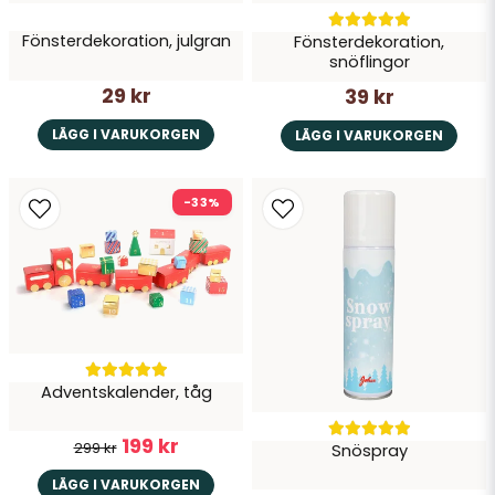
Fönsterdekoration, julgran
Fönsterdekoration,
Skicka fråga
snöflingor
29 kr
39 kr
LÄGG I VARUKORGEN
LÄGG I VARUKORGEN
-33%
Adventskalender, tåg
199 kr
299 kr
Snöspray
LÄGG I VARUKORGEN