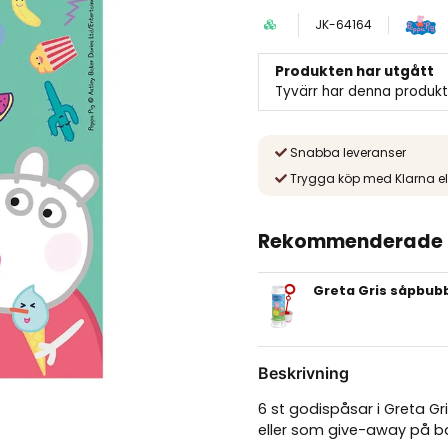
JK-64164
Produkten har utgått
Tyvärr har denna produkt
Snabba leveranser
Trygga köp med Klarna el
Rekommenderade t
Greta Gris såpbub
Beskrivning
6 st godispåsar i Greta G
eller som give-away på bar