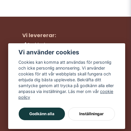
Vi levererar:
Snabba leveranser
Trygga köp
Vi använder cookies
Fri frakt över 499:-
Cookies kan komma att användas för personlig
Trevlig kundtjänst
och icke personlig annonsering. Vi använder
cookies för att vår webbplats skall fungera och
erbjuda dig bästa upplevelse. Bekräfta ditt
samtycke genom att trycka på godkänn alla eller
anpassa via inställningar. Läs mer om vår
cookie
policy
Godkänn alla
Inställningar