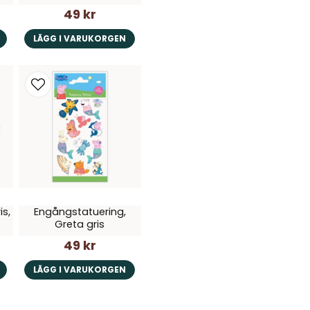
49 kr
LÄGG I VARUKORGEN
is,
Engångstatuering,
Greta gris
49 kr
LÄGG I VARUKORGEN