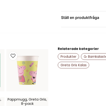
Ställ en produktfråga
question
Fråga oss något om de
Relaterade kategorier
name
Namn
Produkter
🥳 Barnkalas
Greta Gris Kalas
Ja, ni får publice
,
Pappmugg, Greta Gris,
8-pack