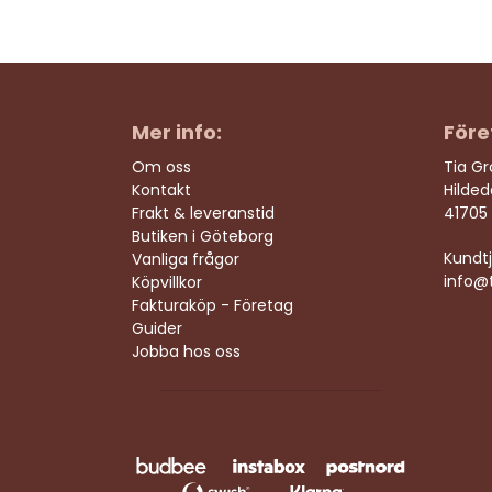
Mer info:
Före
Om oss
Tia G
Kontakt
Hilde
Frakt & leveranstid
41705
Butiken i Göteborg
Kundtj
Vanliga frågor
info@t
Köpvillkor
Fakturaköp - Företag
Guider
Jobba hos oss