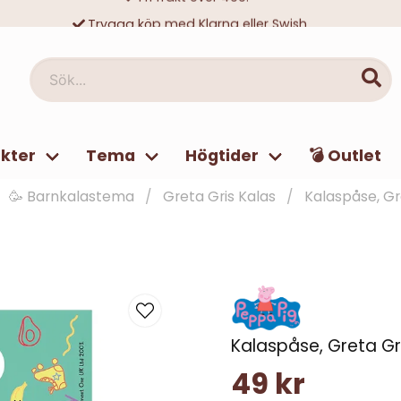
Trygga köp med Klarna eller Swish
10 000-tals nöjda kunder
Sök...
kter
Tema
Högtider
💣 Outlet
🥳 Barnkalastema
Greta Gris Kalas
Kalaspåse, Gr
Kalaspåse, Greta Gr
49 kr