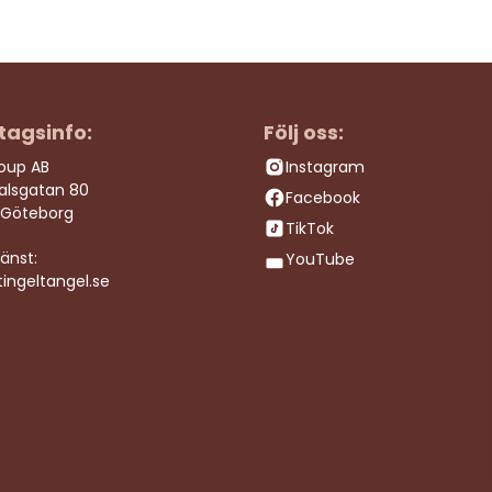
tagsinfo:
Följ oss:
roup AB
Instagram
dalsgatan 80
Facebook
 Göteborg
TikTok
änst:
YouTube
ingeltangel.se