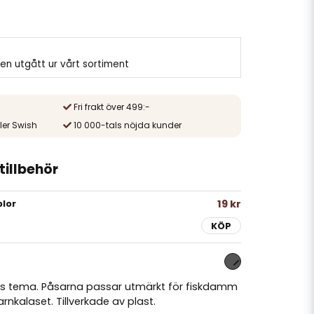
en utgått ur vårt sortiment
Fri frakt över 499:-
ler Swish
10 000-tals nöjda kunder
illbehör
19 kr
blor
KÖP
ris tema. Påsarna passar utmärkt för fiskdamm
nkalaset. Tillverkade av plast.