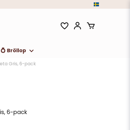
💍 Bröllop
eta Gris, 6-pack
is, 6-pack