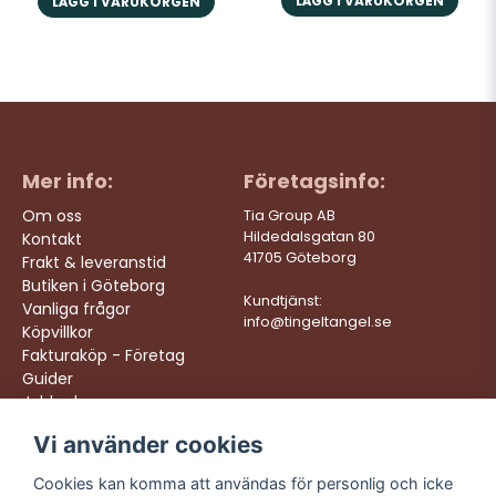
LÄGG I VARUKORGEN
LÄGG I VARUKORGEN
Mer info:
Företagsinfo:
Om oss
Tia Group AB
Hildedalsgatan 80
Kontakt
41705 Göteborg
Frakt & leveranstid
Butiken i Göteborg
Kundtjänst:
Vanliga frågor
info@tingeltangel.se
Köpvillkor
Fakturaköp - Företag
Guider
Jobba hos oss
Vi använder cookies
Följ oss:
Vi levererar:
Instagram
Snabba leveranser
Cookies kan komma att användas för personlig och icke