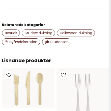
question
Fråga oss något om denna produkten...
Relaterade kategorier
name
Namn
Bestick
Studentdukning
Halloween dukning
🥂 Nyårsdekoration
🎓 Studenten
email
Mejladress
Liknande produkter
Ja, ni får publicera min fråga