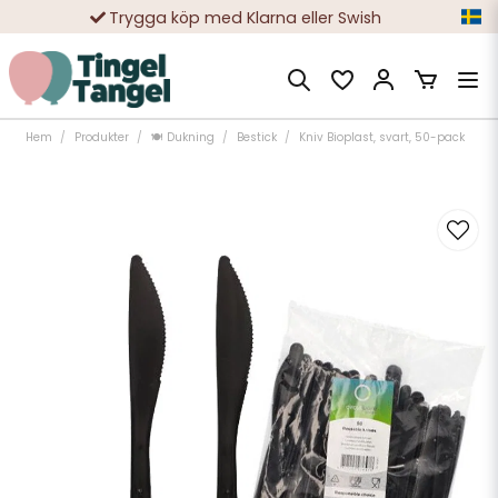
Trygga köp med Klarna eller Swish
10 000-tals nöjda kunder
Hem
Produkter
🍽️ Dukning
Bestick
Kniv Bioplast, svart, 50-pack