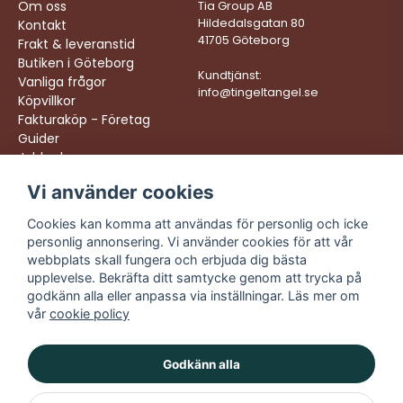
Om oss
Tia Group AB
Hildedalsgatan 80
Kontakt
41705 Göteborg
Frakt & leveranstid
Butiken i Göteborg
Kundtjänst:
Vanliga frågor
info@tingeltangel.se
Köpvillkor
Fakturaköp - Företag
Guider
Jobba hos oss
Vi använder cookies
Följ oss:
Vi levererar:
Instagram
Snabba leveranser
Cookies kan komma att användas för personlig och icke
Trygga köp
personlig annonsering. Vi använder cookies för att vår
Facebook
Fri frakt över 499:-
webbplats skall fungera och erbjuda dig bästa
TikTok
upplevelse. Bekräfta ditt samtycke genom att trycka på
Trevlig kundtjänst
godkänn alla eller anpassa via inställningar. Läs mer om
YouTube
vår
cookie policy
Godkänn alla