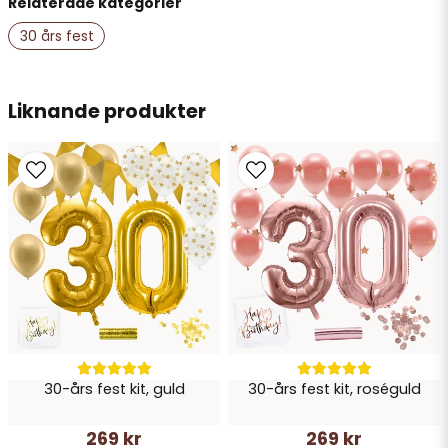
Relaterade kategorier
name
Namn
30 års fest
email
Liknande produkter
Mejladress
Ja, ni får publicera min fråga
30-års fest kit, guld
30-års fest kit, roséguld
Skicka fråga
269 kr
269 kr