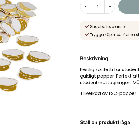
-
+
Snabba leveranser
Trygga köp med Klarna el
Beskrivning
Festlig konfetti för stude
guldigt papper. Perfekt a
studentmottagningen. Mått
Tillverkad av FSC-papper
Ställ en produktfråga
question