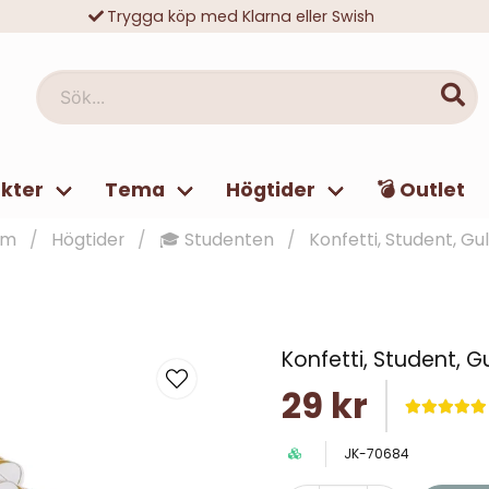
Trygga köp med Klarna eller Swish
10 000-tals nöjda kunder
Sök...
kter
Tema
Högtider
💣 Outlet
em
Högtider
🎓 Studenten
Konfetti, Student, Gu
Konfetti, Student, G
29 kr
JK-70684