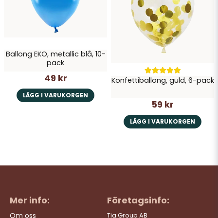
Ballong EKO, metallic blå, 10-
pack
49 kr
Konfettiballong, guld, 6-pack
LÄGG I VARUKORGEN
59 kr
LÄGG I VARUKORGEN
Mer info:
Företagsinfo:
Om oss
Tia Group AB