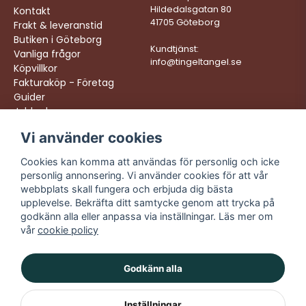
Hildedalsgatan 80
Kontakt
41705 Göteborg
Frakt & leveranstid
Butiken i Göteborg
Kundtjänst:
Vanliga frågor
info@tingeltangel.se
Köpvillkor
Fakturaköp - Företag
Guider
Jobba hos oss
Vi använder cookies
Följ oss:
Vi levererar:
Instagram
Snabba leveranser
Cookies kan komma att användas för personlig och icke
Trygga köp
personlig annonsering. Vi använder cookies för att vår
Facebook
Fri frakt över 499:-
webbplats skall fungera och erbjuda dig bästa
TikTok
upplevelse. Bekräfta ditt samtycke genom att trycka på
Trevlig kundtjänst
godkänn alla eller anpassa via inställningar. Läs mer om
YouTube
vår
cookie policy
Godkänn alla
Inställningar