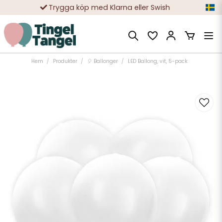
Trygga köp med Klarna eller Swish
10 000-tals nöjda kunder
Hem
Produkter
🎈 Ballonger
LED Ballong, vit, 5-pack