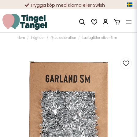
Trygga köp med Klarna eller Swish
10 000-tals nöjda kunder
Hem
Högtider
🎅 Juldekoration
Luciaglitter silver 5 m