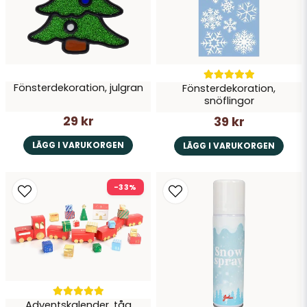
Skicka fråga
Fönsterdekoration, julgran
Fönsterdekoration,
snöflingor
29 kr
39 kr
LÄGG I VARUKORGEN
LÄGG I VARUKORGEN
-33%
Adventskalender, tåg