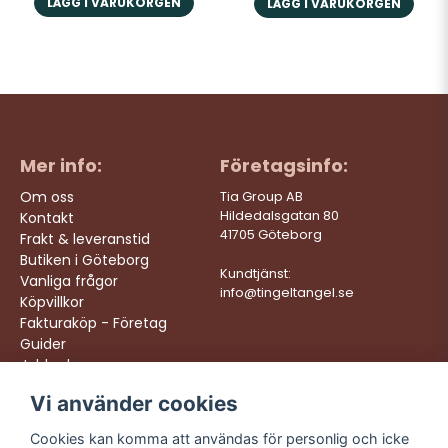
LÄGG I VARUKORGEN
LÄGG I VARUKORGEN
Mer info:
Företagsinfo:
Om oss
Tia Group AB
Hildedalsgatan 80
Kontakt
41705 Göteborg
Frakt & leveranstid
Butiken i Göteborg
Kundtjänst:
Vanliga frågor
info@tingeltangel.se
Köpvillkor
Fakturaköp - Företag
Guider
Jobba hos oss
Vi använder cookies
Följ oss:
Vi levererar:
Instagram
Snabba leveranser
Cookies kan komma att användas för personlig och icke