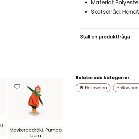
Material: Polyeste
Skötselråd: Handt
Ställ en produktfråga
question
Fråga oss något om de
Relaterade kategorier
name
Namn
🎃 Halloween
Halloween
Ja, ni får publice
tt
Maskeraddräkt, Pumpa
barn