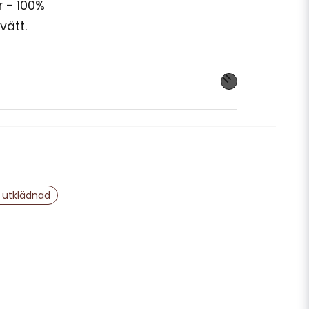
r - 100%
vätt.
nna produkten...
email
Mejladress
 utklädnad
ra min fråga