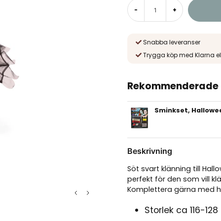
-
+
Snabba leveranser
Trygga köp med Klarna el
Rekommenderade t
Sminkset, Hallowee
Beskrivning
Söt svart klänning till Ha
perfekt för den som vill kl
Komplettera gärna med hat
Storlek ca 116-12