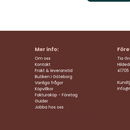
Mer info:
Före
Om oss
Tia G
Kontakt
Hilde
Frakt & leveranstid
41705
Butiken i Göteborg
Kundtj
Vanliga frågor
info@t
Köpvillkor
Fakturaköp - Företag
Guider
Jobba hos oss