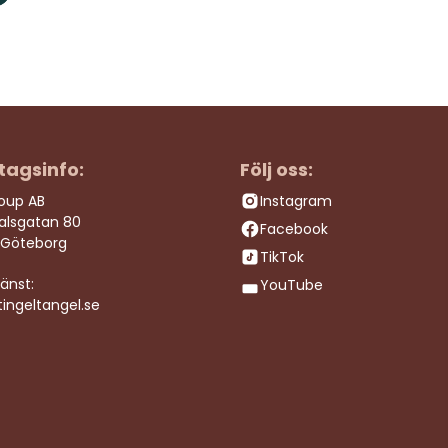
tagsinfo:
Följ oss:
roup AB
Instagram
dalsgatan 80
Facebook
 Göteborg
TikTok
änst:
YouTube
ingeltangel.se