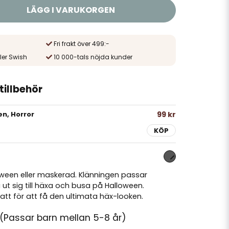
LÄGG I VARUKORGEN
Fri frakt över 499:-
ler Swish
10 000-tals nöjda kunder
illbehör
99 kr
n, Horror
KÖP
lloween eller maskerad. Klänningen passar
ä ut sig till häxa och busa på Halloween.
t för att få den ultimata häx-looken.
8 (Passar barn mellan 5-8 år)