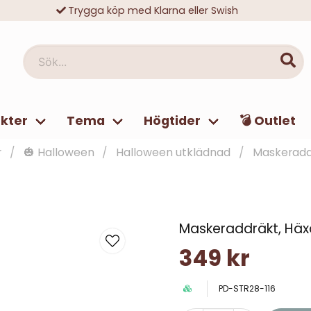
Trygga köp med Klarna eller Swish
10 000-tals nöjda kunder
Sök...
kter
Tema
Högtider
💣 Outlet
r
🎃 Halloween
Halloween utklädnad
Maskeradd
Maskeraddräkt, Häx
349 kr
PD-STR28-116