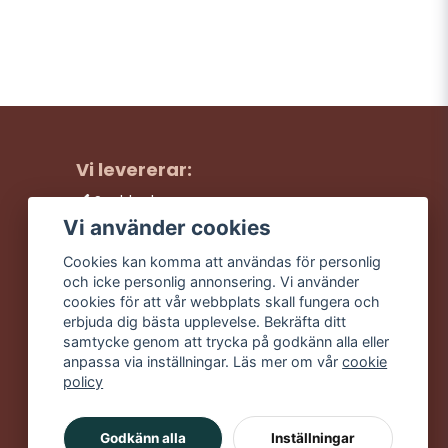
Vi levererar:
Snabba leveranser
Trygga köp
Vi använder cookies
Fri frakt över 499:-
Cookies kan komma att användas för personlig
Trevlig kundtjänst
och icke personlig annonsering. Vi använder
cookies för att vår webbplats skall fungera och
erbjuda dig bästa upplevelse. Bekräfta ditt
samtycke genom att trycka på godkänn alla eller
anpassa via inställningar. Läs mer om vår
cookie
policy
Godkänn alla
Inställningar