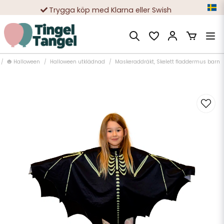
Trygga köp med Klarna eller Swish
10 000-tals nöjda kunder
🎃 Halloween
Halloween utklädnad
Maskeraddräkt, Skelett fladdermus barn