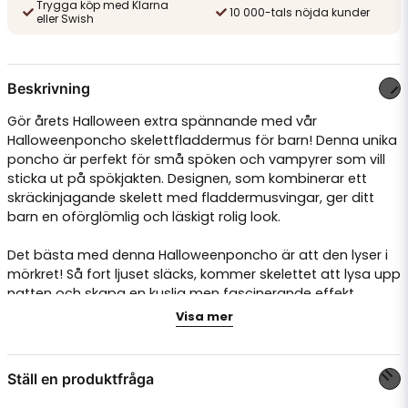
Trygga köp med Klarna
10 000-tals nöjda kunder
eller Swish
Beskrivning
Gör årets Halloween extra spännande med vår
Halloweenponcho skelettfladdermus för barn! Denna unika
poncho är perfekt för små spöken och vampyrer som vill
sticka ut på spökjakten. Designen, som kombinerar ett
skräckinjagande skelett med fladdermusvingar, ger ditt
barn en oförglömlig och läskigt rolig look.
Det bästa med denna Halloweenponcho är att den lyser i
mörkret! Så fort ljuset släcks, kommer skelettet att lysa upp
natten och skapa en kuslig men fascinerande effekt.
Denna "glow in the dark"-funktion är inte bara rolig utan
Visa mer
också säker, då ditt barn syns bättre i mörkret under
kvällens bus eller godis-runda.
Ställ en produktfråga
Med sin one size-passform passar den de flesta barn