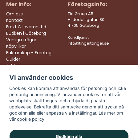
Mer info:
Företagsinfo:
Om oss
Tia Group AB
Hildedalsgatan 80
Kontakt
41705 Göteborg
Frakt & leveranstid
Butiken i Göteborg
Kundtjänst:
Vanliga frågor
info@tingeltangel.se
Köpvillkor
Fakturaköp - Företag
Guider
Jobba hos oss
Vi använder cookies
Följ oss:
Vi levererar:
Instagram
Snabba leveranser
Cookies kan komma att användas för personlig och icke
Trygga köp
personlig annonsering. Vi använder cookies för att vår
Facebook
Fri frakt över 499:-
webbplats skall fungera och erbjuda dig bästa
TikTok
upplevelse. Bekräfta ditt samtycke genom att trycka på
Trevlig kundtjänst
godkänn alla eller anpassa via inställningar. Läs mer om
YouTube
vår
cookie policy
Godkänn alla