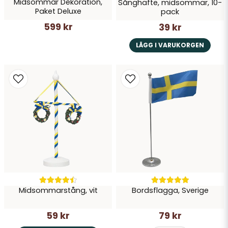
Midsommar Dekoration,
Sånghäfte, midsommar, 10-
Paket Deluxe
pack
599 kr
39 kr
LÄGG I VARUKORGEN
Midsommarstång, vit
Bordsflagga, Sverige
59 kr
79 kr