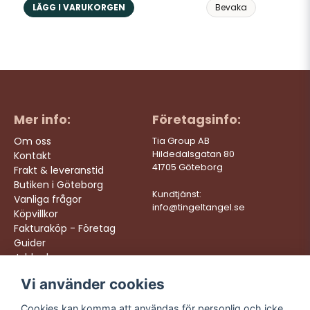
LÄGG I VARUKORGEN
Bevaka
Mer info:
Företagsinfo:
Om oss
Tia Group AB
Hildedalsgatan 80
Kontakt
41705 Göteborg
Frakt & leveranstid
Butiken i Göteborg
Kundtjänst:
Vanliga frågor
info@tingeltangel.se
Köpvillkor
Fakturaköp - Företag
Guider
Jobba hos oss
Vi använder cookies
Följ oss:
Vi levererar:
Instagram
Snabba leveranser
Cookies kan komma att användas för personlig och icke