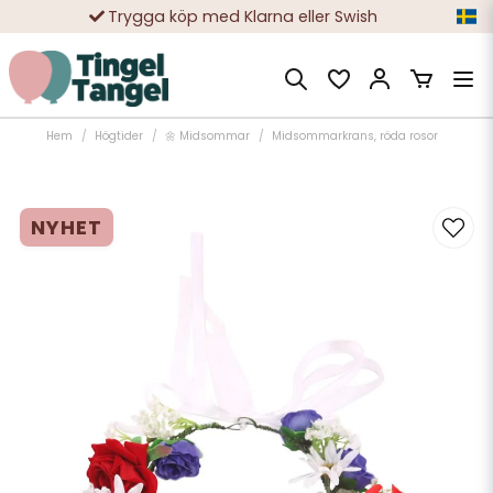
Trygga köp med Klarna eller Swish
10 000-tals nöjda kunder
Hem
Högtider
🌼 Midsommar
Midsommarkrans, röda rosor
NYHET