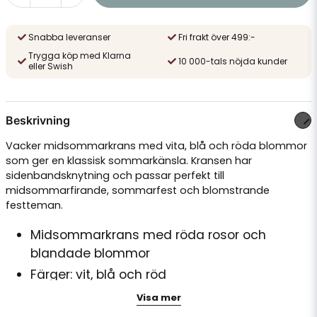
Snabba leveranser
Fri frakt över 499:-
Trygga köp med Klarna
10 000-tals nöjda kunder
eller Swish
Beskrivning
Vacker midsommarkrans med vita, blå och röda blommor
som ger en klassisk sommarkänsla. Kransen har
sidenbandsknytning och passar perfekt till
midsommarfirande, sommarfest och blomstrande
festteman.
Midsommarkrans med röda rosor och
blandade blommor
Färger: vit, blå och röd
Med sidenbandsknytning för justerbar
Visa mer
passform