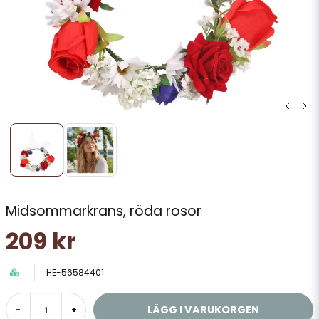
Midsommarkrans, röda rosor
209 kr
HE-56584401
LÄGG I VARUKORGEN
-
+