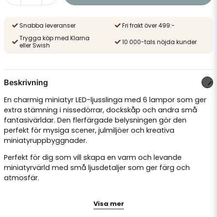
Snabba leveranser
Fri frakt över 499:-
Trygga köp med Klarna
10 000-tals nöjda kunder
eller Swish
Beskrivning
En charmig miniatyr LED-ljusslinga med 6 lampor som ger
extra stämning i nissedörrar, dockskåp och andra små
fantasivärldar. Den flerfärgade belysningen gör den
perfekt för mysiga scener, julmiljöer och kreativa
miniatyruppbyggnader.
Perfekt för dig som vill skapa en varm och levande
miniatyrvärld med små ljusdetaljer som ger färg och
atmosfär.
Mini LED-ljusslinga med 6 lampor
Visa mer
Längd: ca 50 cm