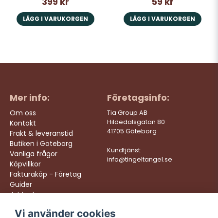
399 kr
59 kr
LÄGG I VARUKORGEN
LÄGG I VARUKORGEN
Mer info:
Företagsinfo:
Om oss
Tia Group AB
Hildedalsgatan 80
Kontakt
41705 Göteborg
Frakt & leveranstid
Butiken i Göteborg
Kundtjänst:
Vanliga frågor
info@tingeltangel.se
Köpvillkor
Fakturaköp - Företag
Guider
Jobba hos oss
Vi använder cookies
Följ oss:
Vi levererar: