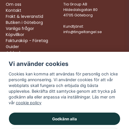
Om oss
Tia Group AB
Hildedalsgatan 80
Kontakt
41705 Göteborg
Frakt & leveranstid
Butiken i Göteborg
Kundtjänst:
Vanliga frågor
info@tingeltangel.se
Köpvillkor
Fakturaköp - Företag
Guider
Jobba hos oss
Vi använder cookies
Följ oss:
Vi levererar:
Instagram
Snabba leveranser
Cookies kan komma att användas för personlig och icke
Trygga köp
personlig annonsering. Vi använder cookies för att vår
Facebook
Fri frakt över 499:-
webbplats skall fungera och erbjuda dig bästa
TikTok
upplevelse. Bekräfta ditt samtycke genom att trycka på
Trevlig kundtjänst
godkänn alla eller anpassa via inställningar. Läs mer om
YouTube
vår
cookie policy
Godkänn alla