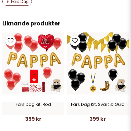
Namn
👨 Fars Dag
email
Liknande produkter
Mejladress
Ja, ni får publicera min fråga
Fars Dag Kit, Röd
Fars Dag Kit, Svart & Guld
Skicka fråga
399 kr
399 kr