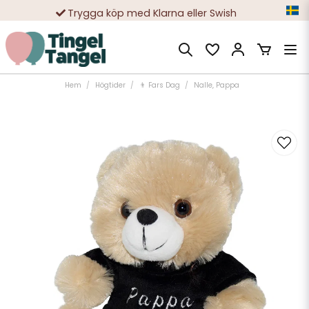
Trygga köp med Klarna eller Swish
10 000-tals nöjda kunder
Hem
Högtider
👨 Fars Dag
Nalle, Pappa