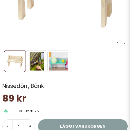
Nissedörr, Bänk
89 kr
HF-3270175
LÄGG I VARUKORGEN
-
+