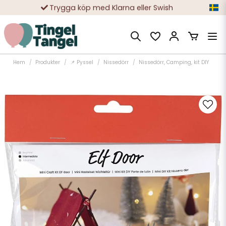
Trygga köp med Klarna eller Swish
10 000-tals nöjda kunder
Hem
Produkter
📌 Pyssel
Nissedörr
Nissedörr, Camping, kit DIY