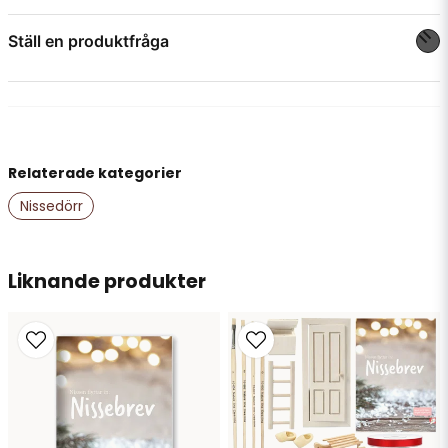
Ställ en produktfråga
question
Fråga oss något om denna produkten...
Relaterade kategorier
name
Namn
Nissedörr
email
Liknande produkter
Mejladress
Ja, ni får publicera min fråga