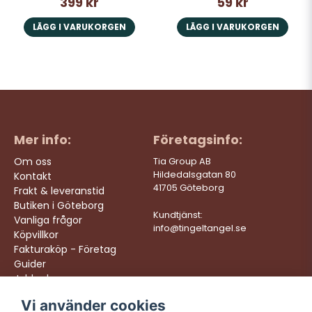
399 kr
59 kr
LÄGG I VARUKORGEN
LÄGG I VARUKORGEN
Mer info:
Företagsinfo:
Om oss
Tia Group AB
Hildedalsgatan 80
Kontakt
41705 Göteborg
Frakt & leveranstid
Butiken i Göteborg
Kundtjänst:
Vanliga frågor
info@tingeltangel.se
Köpvillkor
Fakturaköp - Företag
Guider
Jobba hos oss
Vi använder cookies
Följ oss:
Vi levererar: