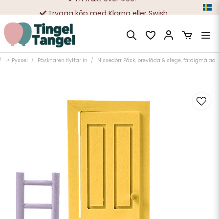
Trygga köp med Klarna eller Swish
10 000-tals nöjda kunder
📌 Pyssel
Påskharen flyttar in
Nissedörr Påsk, brevlåda & stege, färdigmålad