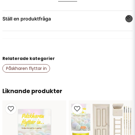
Brevlåda ca 50 x 45 mm
Ställ en produktfråga
question
Fråga oss något om denna produkten...
Relaterade kategorier
name
Namn
Påskharen flyttar in
email
Liknande produkter
Mejladress
Ja, ni får publicera min fråga