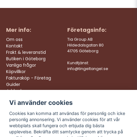
Mer info:
Företagsinfo:
Om oss
Tia Group AB
Hildedalsgatan 80
Kontakt
41705 Göteborg
Frakt & leveranstid
Butiken i Göteborg
Kundtjänst:
Vanliga frågor
info@tingeltangel.se
Köpvillkor
Fakturaköp - Företag
Guider
Jobba hos oss
Vi använder cookies
Följ oss:
Vi levererar:
Instagram
Snabba leveranser
Cookies kan komma att användas för personlig och icke
Trygga köp
personlig annonsering. Vi använder cookies för att vår
Facebook
Fri frakt över 499:-
webbplats skall fungera och erbjuda dig bästa
TikTok
upplevelse. Bekräfta ditt samtycke genom att trycka på
Trevlig kundtjänst