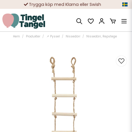
Trygga köp med Klarna eller Swish
10 000-tals nöjda kunder
Hem
Produkter
📌 Pyssel
Nissedörr
Nissedörr, Repstege