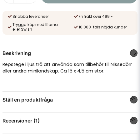
Snabba leveranser
Fri frakt över 499:-
Trygga köp med Klarna
10 000-tals nöjda kunder
eller Swish
Beskrivning
Repstege i ljus trä att använda som tillbehör till Nissedörr
eller andra minilandskap. Ca 15 x 4,5 cm stor.
Ställ en produktfråga
question
Fråga oss något om denna produkten...
Recensioner (1)
Christel