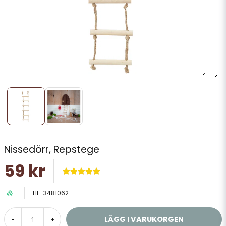
Nissedörr, Repstege
59 kr
HF-3481062
LÄGG I VARUKORGEN
-
+