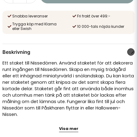
Snabba leveranser
Fri frakt över 499:-
Trygga köp med Klarna
10 000-tals nöjda kunder
eller Swish
Beskrivning
Ett staket till Nissedörren. Använd staketet för att dekorera
runt ingången till Nissedörren. Skapa en mysig trädgård
eller ett inhägnad miniatyrvärld i snölandskap. Du kan korta
ner staketet genom att knipsa av det samt skapa flera
kortade delar. Staketet går fint att använda både inomhus
och utomhus men tänk på att staketet bör lackas efter
målning om det lämnas ute. Fungerar lika fint till jul och
Nissedörr som till Påskharen flyttar in eller Halloween-
Nissen.
Material: Trä och metalltråd
Visa mer
Färg: Brunt