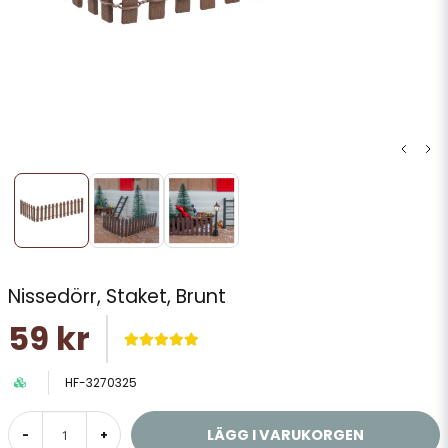
Nissedörr, Staket, Brunt
59 kr
HF-3270325
LÄGG I VARUKORGEN
-
+