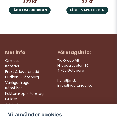
399 kr
59 kr
LÄGG I VARUKORGEN
LÄGG I VARUKORGEN
Mer info:
Företagsinfo:
Om oss
Tia Group AB
Hildedalsgatan 80
Kontakt
41705 Göteborg
Frakt & leveranstid
Butiken i Göteborg
Kundtjänst:
Vanliga frågor
info@tingeltangel.se
Köpvillkor
Fakturaköp - Företag
Guider
Jobba hos oss
Vi använder cookies
Följ oss:
Vi levererar: