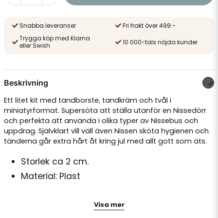
Snabba leveranser
Fri frakt över 499:-
Trygga köp med Klarna
10 000-tals nöjda kunder
eller Swish
Beskrivning
Ett litet kit med tandborste, tandkräm och tvål i
miniatyrformat. Supersöta att ställa utanför en Nissedörr
och perfekta att använda i olika typer av Nissebus och
uppdrag. Självklart vill väll även Nissen sköta hygienen och
tänderna går extra hårt åt kring jul med allt gott som äts.
Storlek ca 2 cm.
Material: Plast
Tips: Ställ ut tandborsten utanför Nissedörren och berätta
Visa mer
att Nissen uppmanar barnen att borsta tänderna. Låt
barnen pratat om varför det är viktigt att borsta tänderna