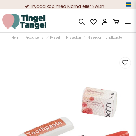
Trygga köp med Klarna eller Swish
10 000-tals nöjda kunder
Hem
Produkter
📌 Pyssel
Nissedörr
Nissedörr, Tandborste