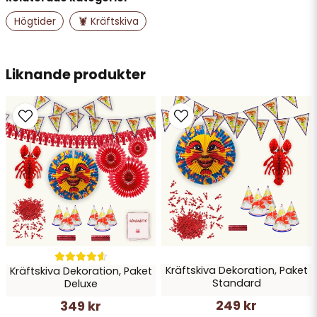
Högtider
🦞 Kräftskiva
email
Mejladress
Liknande produkter
Ja, ni får publicera min fråga
Skicka fråga
Kräftskiva Dekoration, Paket
Kräftskiva Dekoration, Paket
Standard
Deluxe
249 kr
349 kr