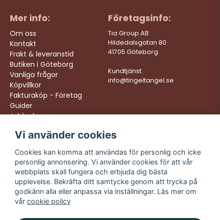
Mer info:
Företagsinfo:
Om oss
Tia Group AB
Hildedalsgatan 80
Kontakt
41705 Göteborg
Frakt & leveranstid
Butiken i Göteborg
Kundtjänst:
Vanliga frågor
info@tingeltangel.se
Köpvillkor
Fakturaköp - Företag
Guider
Jobba hos oss
Vi använder cookies
Följ oss:
Vi levererar:
Instagram
Snabba leveranser
Cookies kan komma att användas för personlig och icke
Trygga köp
personlig annonsering. Vi använder cookies för att vår
Facebook
Fri frakt över 499:-
webbplats skall fungera och erbjuda dig bästa
TikTok
upplevelse. Bekräfta ditt samtycke genom att trycka på
Trevlig kundtjänst
godkänn alla eller anpassa via inställningar. Läs mer om
YouTube
vår
cookie policy