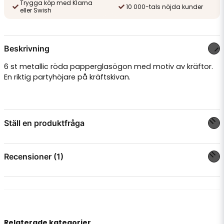
Trygga köp med Klarna
10 000-tals nöjda kunder
eller Swish
Beskrivning
6 st metallic röda papperglasögon med motiv av kräftor.
En riktig partyhöjare på kräftskivan.
Ställ en produktfråga
question
Fråga oss något om denna produkten...
Recensioner (1)
Eva-lena
för 1 år sedan
name
Namn
Relaterade kategorier