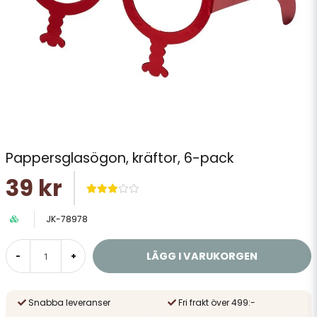
Pappersglasögon, kräftor, 6-pack
39 kr
JK-78978
LÄGG I VARUKORGEN
-
+
Snabba leveranser
Fri frakt över 499:-