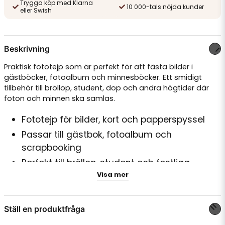
Trygga köp med Klarna
10 000-tals nöjda kunder
eller Swish
Beskrivning
Praktisk fototejp som är perfekt för att fästa bilder i
gästböcker, fotoalbum och minnesböcker. Ett smidigt
tillbehör till bröllop, student, dop och andra högtider där
foton och minnen ska samlas.
Fototejp för bilder, kort och papperspyssel
Passar till gästbok, fotoalbum och
scrapbooking
Perfekt till bröllop, student och festliga
Visa mer
tillfällen
Syrafri tejp som är skonsam mot fotografier
Längd: 20 m
Ställ en produktfråga