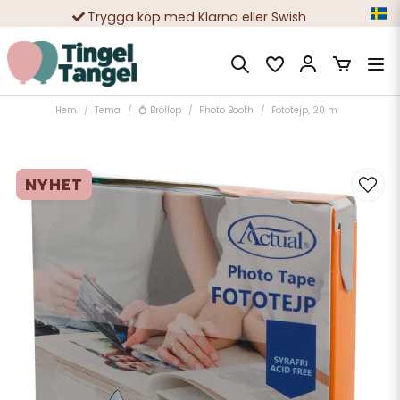
Trygga köp med Klarna eller Swish
10 000-tals nöjda kunder
Hem
Tema
💍 Bröllop
Photo Booth
Fototejp, 20 m
NYHET