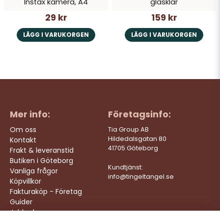
Instax kamera, A4
glasklar
29 kr
159 kr
LÄGG I VARUKORGEN
LÄGG I VARUKORGEN
Mer info:
Företagsinfo:
Om oss
Tia Group AB
Hildedalsgatan 80
Kontakt
41705 Göteborg
Frakt & leveranstid
Butiken i Göteborg
Kundtjänst:
Vanliga frågor
info@tingeltangel.se
Köpvillkor
Fakturaköp - Företag
Guider
Jobba hos oss