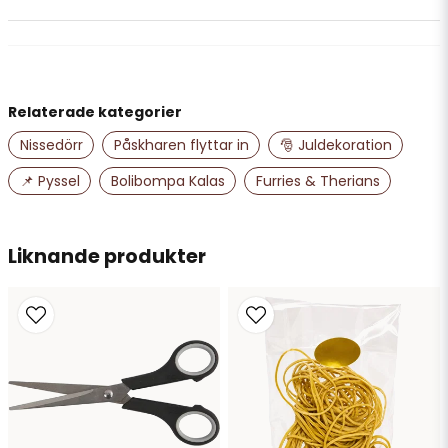
Anonym
för 2 år sedan
name
Namn
Relaterade kategorier
Nissedörr
Påskharen flyttar in
🎅 Juldekoration
email
Mejladress
📌 Pyssel
Bolibompa Kalas
Furries & Therians
Ja, ni får publicera min fråga
Liknande produkter
Skicka fråga