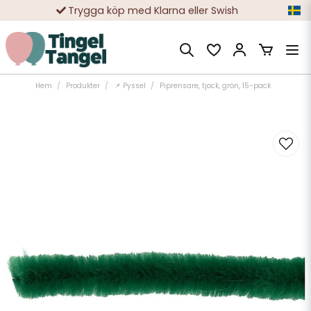
Trygga köp med Klarna eller Swish
10 000-tals nöjda kunder
Hem
Produkter
📌 Pyssel
Piprensare, tjock, grön, 15-pack