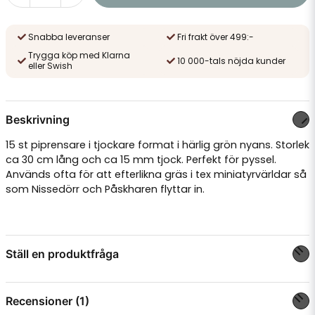
Snabba leveranser
Fri frakt över 499:-
Trygga köp med Klarna
10 000-tals nöjda kunder
eller Swish
Beskrivning
15 st piprensare i tjockare format i härlig grön nyans. Storlek
ca 30 cm lång och ca 15 mm tjock. Perfekt för pyssel.
Används ofta för att efterlikna gräs i tex miniatyrvärldar så
som Nissedörr och Påskharen flyttar in.
Ställ en produktfråga
question
Fråga oss något om denna produkten...
Recensioner (1)