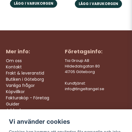
LÄGG I VARUKORGEN
LÄGG I VARUKORGEN
Mer info:
Företagsinfo:
Om oss
Tia Group AB
Hildedalsgatan 80
Kontakt
41705 Göteborg
Frakt & leveranstid
Butiken i Göteborg
Kundtjänst:
Vanliga frågor
info@tingeltangel.se
Köpvillkor
Fakturaköp - Företag
Guider
Jobba hos oss
Vi använder cookies
Följ oss:
Vi levererar:
Instagram
Snabba leveranser
Cookies kan komma att användas för personlig och icke