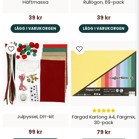
Häftmassa
Rullögon, 69-pack
39 kr
39 kr
LÄGG I VARUKORGEN
LÄGG I VARUKORGEN
Julpyssel, DIY-kit
Färgad Kartong A4, Färgmix,
30-pack
99 kr
79 kr