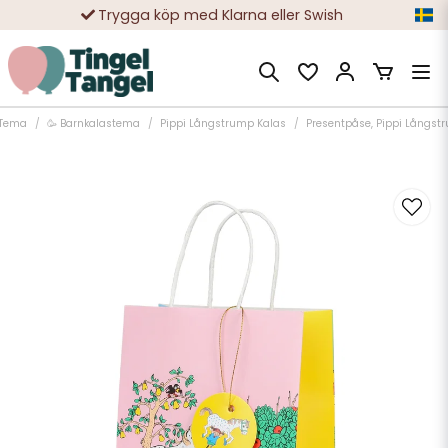
Trygga köp med Klarna eller Swish
10 000-tals nöjda kunder
Tema
🥳 Barnkalastema
Pippi Långstrump Kalas
Presentpåse, Pippi Långst