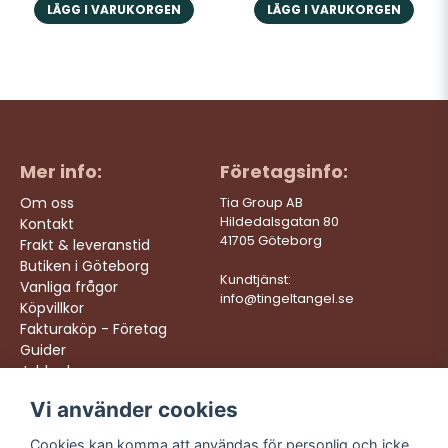
LÄGG I VARUKORGEN
LÄGG I VARUKORGEN
Mer info:
Företagsinfo:
Om oss
Tia Group AB
Hildedalsgatan 80
Kontakt
41705 Göteborg
Frakt & leveranstid
Butiken i Göteborg
Kundtjänst:
Vanliga frågor
info@tingeltangel.se
Köpvillkor
Fakturaköp - Företag
Guider
Jobba hos oss
Vi använder cookies
Följ oss:
Vi levererar:
Instagram
Snabba leveranser
Cookies kan komma att användas för personlig och icke