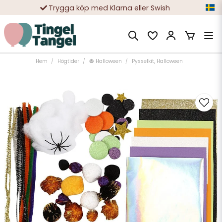
Trygga köp med Klarna eller Swish
10 000-tals nöjda kunder
Hem
Högtider
🎃 Halloween
Pysselkit, Halloween