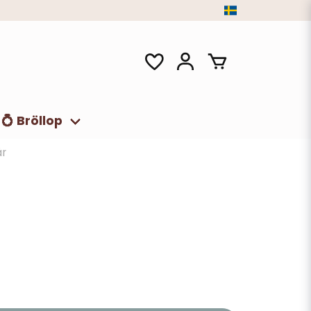
💍 Bröllop
år