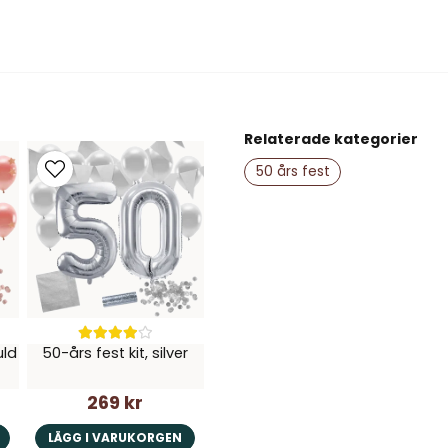
question
Fråga oss något om de
name
Namn
Relaterade kategorier
50 års fest
Ja, ni får publice
uld
50-års fest kit, silver
269 kr
LÄGG I VARUKORGEN