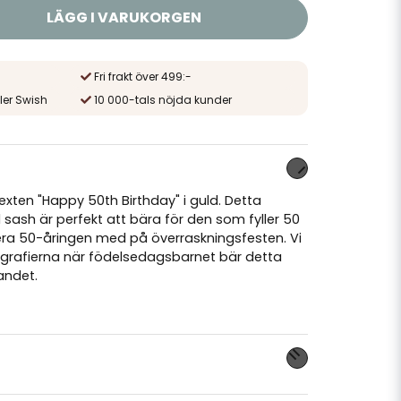
LÄGG I VARUKORGEN
Fri frakt över 499:-
ler Swish
10 000-tals nöjda kunder
xten "Happy 50th Birthday" i guld. Detta
 sash är perfekt att bära för den som fyller 50
orera 50-åringen med på överraskningsfesten. Vi
otografierna när födelsedagsbarnet bär detta
andet.