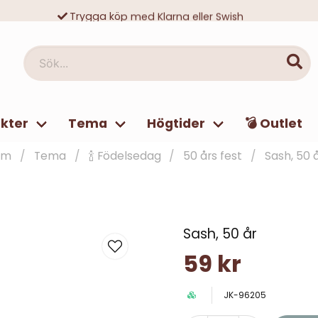
Trygga köp med Klarna eller Swish
10 000-tals nöjda kunder
Sök...
kter
Tema
Högtider
💣 Outlet
em
Tema
🍾 Födelsedag
50 års fest
Sash, 50 
Sash, 50 år
59 kr
JK-96205