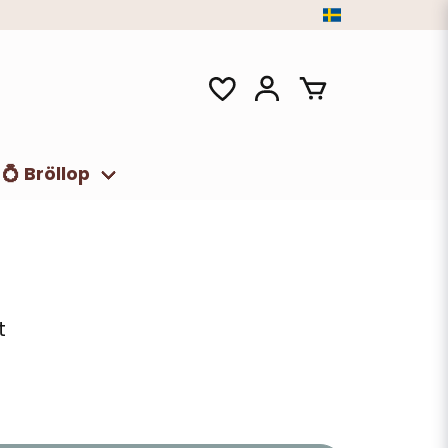
💍 Bröllop
t