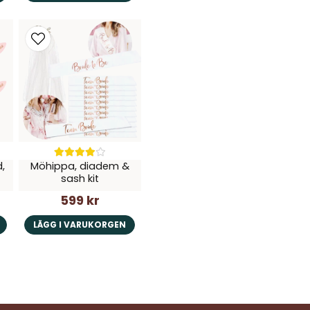
,
Möhippa, diadem &
sash kit
599 kr
LÄGG I VARUKORGEN