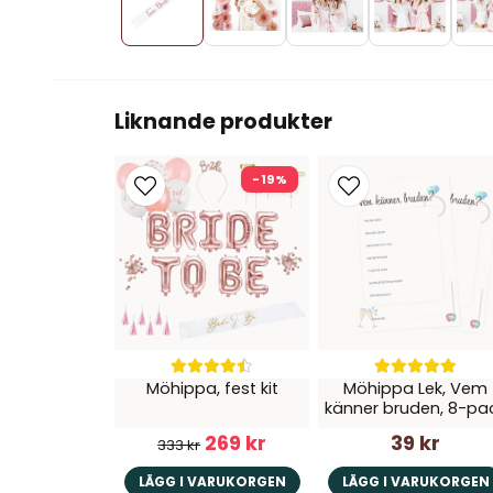
Liknande produkter
-19%
Möhippa, fest kit
Möhippa Lek, Vem
känner bruden, 8-pa
269 kr
39 kr
333 kr
LÄGG I VARUKORGEN
LÄGG I VARUKORGEN