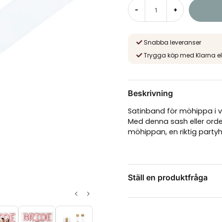
-
+
Snabba leveranser
Trygga köp med Klarna el
Beskrivning
Satinband för möhippa i vi
Med denna sash eller orde
möhippan, en riktig party
Ställ en produktfråga
question
Fråga oss något om de