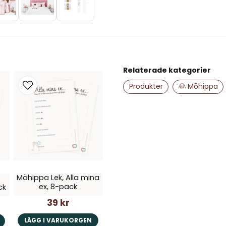
name
Namn
Relaterade kategorier
Ja, ni får publice
Produkter
👰 Möhippa
Möhippa Lek, Alla mina
ex, 8-pack
ck
39 kr
LÄGG I VARUKORGEN