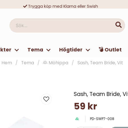
Trygga köp med Klarna eller Swish
10 000-tals nöjda kunder
Sök...
kter
Tema
Högtider
💣 Outlet
Hem
Tema
👰 Möhippa
Sash, Team Bride, Vit
Sash, Team Bride, Vi
59 kr
PD-SWP7-008