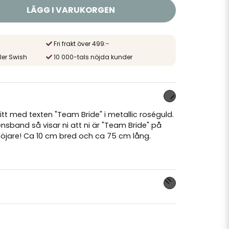
LÄGG I VARUKORGEN
Fri frakt över 499:-
ler Swish
10 000-tals nöjda kunder
tt med texten "Team Bride" i metallic roséguld.
nsband så visar ni att ni är "Team Bride" på
höjare! Ca 10 cm bred och ca 75 cm lång.
nna produkten...