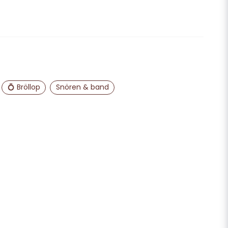
email
Mejladress
ra min fråga
💍 Bröllop
Snören & band
Skicka fråga