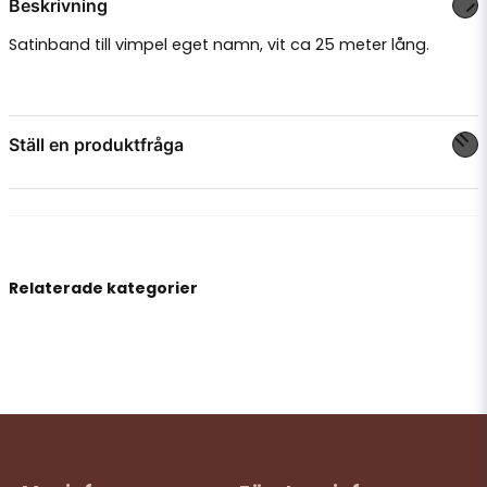
Beskrivning
Satinband till vimpel eget namn, vit ca 25 meter lång.
Ställ en produktfråga
question
Fråga oss något om denna produkten...
Relaterade kategorier
name
Namn
email
Mejladress