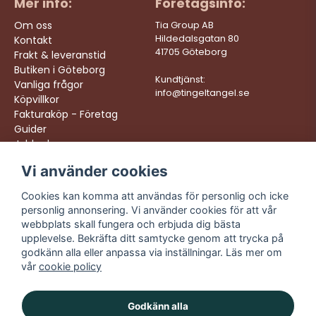
Mer info:
Företagsinfo:
Ja, ni får publicera min fråga
Om oss
Tia Group AB
Hildedalsgatan 80
Kontakt
41705 Göteborg
Frakt & leveranstid
Butiken i Göteborg
Kundtjänst:
Vanliga frågor
info@tingeltangel.se
Köpvillkor
Fakturaköp - Företag
Guider
Jobba hos oss
Skicka fråga
Vi använder cookies
Följ oss:
Vi levererar:
Instagram
Snabba leveranser
Cookies kan komma att användas för personlig och icke
Trygga köp
personlig annonsering. Vi använder cookies för att vår
Facebook
Fri frakt över 499:-
webbplats skall fungera och erbjuda dig bästa
TikTok
upplevelse. Bekräfta ditt samtycke genom att trycka på
Trevlig kundtjänst
godkänn alla eller anpassa via inställningar. Läs mer om
YouTube
vår
cookie policy
Godkänn alla