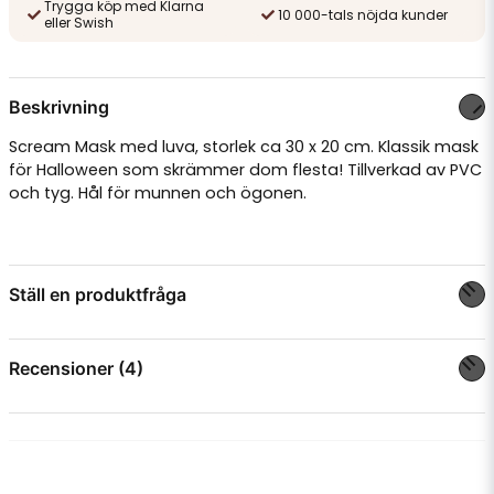
Trygga köp med Klarna
10 000-tals nöjda kunder
eller Swish
Beskrivning
Scream Mask med luva, storlek ca 30 x 20 cm. Klassik mask
för Halloween som skrämmer dom flesta! Tillverkad av PVC
och tyg. Hål för munnen och ögonen.
Ställ en produktfråga
question
Fråga oss något om denna produkten...
Recensioner (4)
Anonym
för 1 år sedan
name
Namn