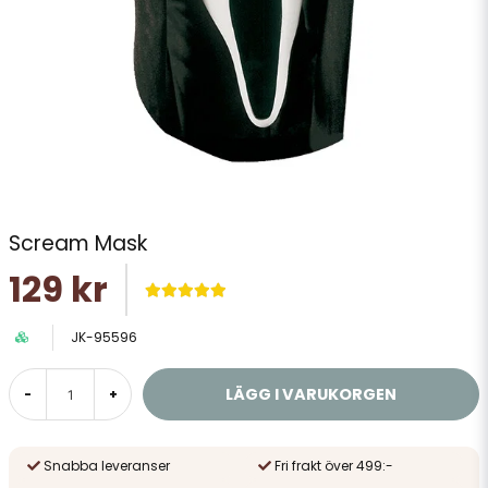
Scream Mask
129 kr
JK-95596
LÄGG I VARUKORGEN
-
+
Snabba leveranser
Fri frakt över 499:-