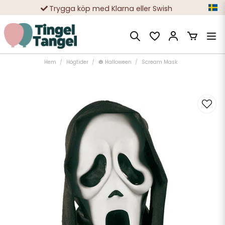
Trygga köp med Klarna eller Swish
10 000-tals nöjda kunder
Hem
Högtider
🎃 Halloween
Scream Mask