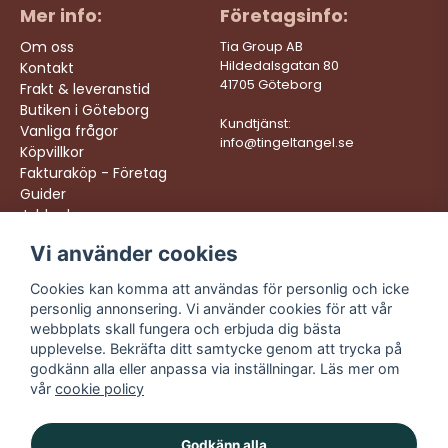
Mer info:
Företagsinfo:
Om oss
Tia Group AB
Hildedalsgatan 80
Kontakt
41705 Göteborg
Frakt & leveranstid
Butiken i Göteborg
Kundtjänst:
Vanliga frågor
info@tingeltangel.se
Köpvillkor
Fakturaköp - Företag
Guider
Jobba hos oss
Vi använder cookies
Följ oss:
Vi levererar:
Instagram
Snabba leveranser
Cookies kan komma att användas för personlig och icke
Trygga köp
personlig annonsering. Vi använder cookies för att vår
Facebook
Fri frakt över 499:-
webbplats skall fungera och erbjuda dig bästa
TikTok
upplevelse. Bekräfta ditt samtycke genom att trycka på
Trevlig kundtjänst
godkänn alla eller anpassa via inställningar. Läs mer om
YouTube
vår
cookie policy
Godkänn alla