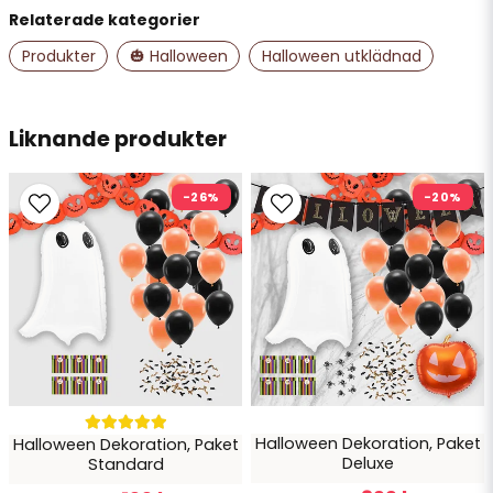
Nezar
Relaterade kategorier
för 3 år sedan
Kanon bra
Produkter
🎃 Halloween
Halloween utklädnad
email
Mejladress
Emelie S
för 3 år sedan
Liknande produkter
Otroligt bra service
Ja, ni får publicera min fråga
Vlad N
-26%
-20%
för 4 år sedan
⭐⭐⭐⭐⭐
Skicka fråga
Halloween Dekoration, Paket
Halloween Dekoration, Paket
Deluxe
Standard