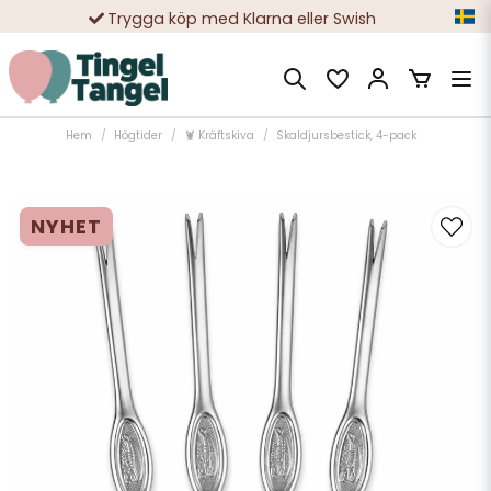
Trygga köp med Klarna eller Swish
10 000-tals nöjda kunder
Hem
Högtider
🦞 Kräftskiva
Skaldjursbestick, 4-pack
NYHET