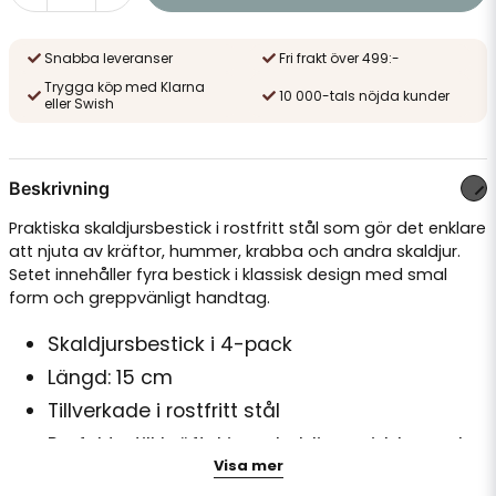
Snabba leveranser
Fri frakt över 499:-
Trygga köp med Klarna
10 000-tals nöjda kunder
eller Swish
Beskrivning
Praktiska skaldjursbestick i rostfritt stål som gör det enklare
att njuta av kräftor, hummer, krabba och andra skaldjur.
Setet innehåller fyra bestick i klassisk design med smal
form och greppvänligt handtag.
Skaldjursbestick i 4-pack
Längd: 15 cm
Tillverkade i rostfritt stål
Perfekta till kräftskiva, skaldjursmiddag och
Visa mer
fest