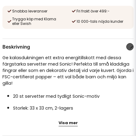
Snabba leveranser
Fri frakt över 499:-
Trygga köp med Klarna
10 000-tals nöjda kunder
eller Swish
Beskrivning
Ge kalasdukningen ett extra energitillskott med dessa
färgstarka servetter med Sonic! Perfekta till små kladdiga
fingrar eller som en dekorativ detalj vid varje kuvert. Gjorda i
FSC-certifierat papper – ett val både barn och miljö kan
gilla!
20 st servetter med tydligt Sonic-motiv
Storlek: 33 x 33 cm, 2-lagers
FSC-certifierat papper
Visa mer
Perfekta till barnkalas och temafester