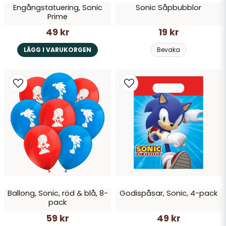
Engångstatuering, Sonic
Sonic Såpbubblor
Prime
49 kr
19 kr
LÄGG I VARUKORGEN
Bevaka
Ballong, Sonic, röd & blå, 8-
Godispåsar, Sonic, 4-pack
pack
59 kr
49 kr