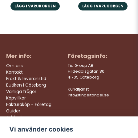
LÄGG I VARUKORGEN
LÄGG I VARUKORGEN
Mer info:
Företagsinfo:
Om oss
Tia Group AB
Hildedalsgatan 80
Kontakt
41705 Göteborg
Frakt & leveranstid
Butiken i Göteborg
Kundtjänst:
Vanliga frågor
info@tingeltangel.se
Köpvillkor
Fakturaköp - Företag
Guider
Jobba hos oss
Vi använder cookies
Följ oss:
Vi levererar: