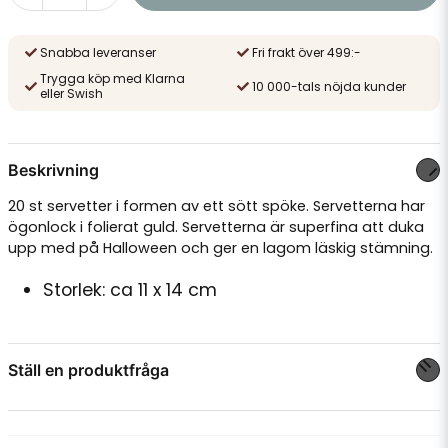
Snabba leveranser
Fri frakt över 499:-
Trygga köp med Klarna
10 000-tals nöjda kunder
eller Swish
Beskrivning
20 st servetter i formen av ett sött spöke. Servetterna har
ögonlock i folierat guld. Servetterna är superfina att duka
upp med på Halloween och ger en lagom läskig stämning.
Storlek: ca 11 x 14 cm
Ställ en produktfråga
question
Fråga oss något om denna produkten...