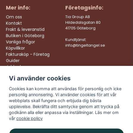
Mer info:
Företagsinfo:
Om oss
Tia Group AB
Hildedalsgatan 80
Kontakt
41705 Göteborg
Frakt & leveranstid
Butiken i Göteborg
Kundtjänst:
Vanliga frågor
info@tingeltangel.se
Köpvillkor
Fakturaköp - Företag
Guider
Jobba hos oss
Vi använder cookies
Följ oss:
Vi levererar:
Instagram
Snabba leveranser
Cookies kan komma att användas för personlig och icke
Trygga köp
personlig annonsering. Vi använder cookies för att vår
Facebook
Fri frakt över 499:-
webbplats skall fungera och erbjuda dig bästa
TikTok
upplevelse. Bekräfta ditt samtycke genom att trycka på
Trevlig kundtjänst
godkänn alla eller anpassa via inställningar. Läs mer om
YouTube
vår
cookie policy