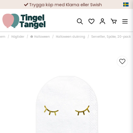
Trygga köp med Klarna eller Swish
10 000-tals nöjda kunder
Hem
Högtider
🎃 Halloween
Halloween dukning
Servetter, Spöke, 20-pack