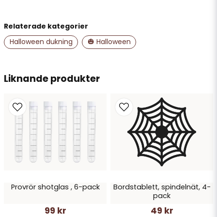
Relaterade kategorier
name
Namn
Halloween dukning
🎃 Halloween
email
Liknande produkter
Mejladress
Ja, ni får publicera min fråga
Provrör shotglas , 6-pack
Bordstablett, spindelnät, 4-
pack
99 kr
49 kr
Skicka fråga