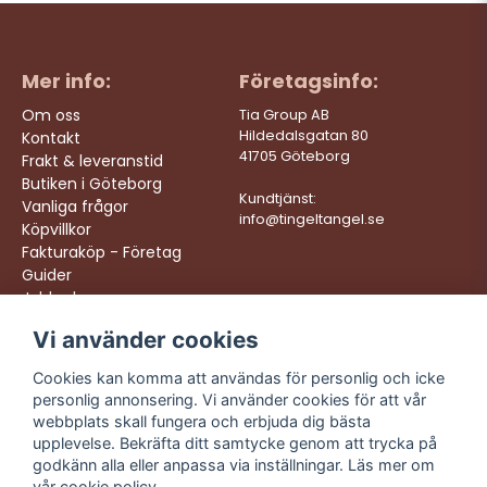
Mer info:
Företagsinfo:
Om oss
Tia Group AB
Hildedalsgatan 80
Kontakt
41705 Göteborg
Frakt & leveranstid
Butiken i Göteborg
Kundtjänst:
Vanliga frågor
info@tingeltangel.se
Köpvillkor
Fakturaköp - Företag
Guider
Jobba hos oss
Vi använder cookies
Följ oss:
Vi levererar:
Instagram
Snabba leveranser
Cookies kan komma att användas för personlig och icke
Trygga köp
personlig annonsering. Vi använder cookies för att vår
Facebook
Fri frakt över 499:-
webbplats skall fungera och erbjuda dig bästa
TikTok
upplevelse. Bekräfta ditt samtycke genom att trycka på
Trevlig kundtjänst
godkänn alla eller anpassa via inställningar. Läs mer om
YouTube
vår
cookie policy