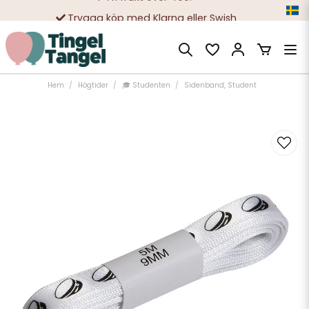
Trygga köp med Klarna eller Swish
10 000-tals nöjda kunder
Hem
Högtider
🎓 Studenten
Sidenband, Student