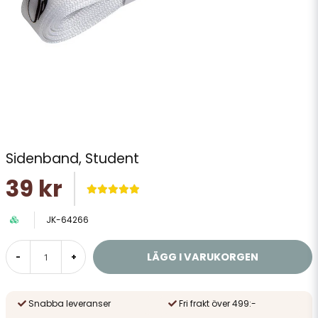
Sidenband, Student
39 kr
JK-64266
LÄGG I VARUKORGEN
-
+
Snabba leveranser
Fri frakt över 499:-