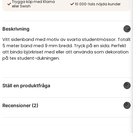
Trygga köp med Klarna
10 000-tals nöjda kunder
eller Swish
Beskrivning
Vitt sidenband med motiv av svarta studentmössor. Totalt
5 meter band med 9 mm bredd. Tryck på en sida. Perfekt
att binda björkriset med eller att använda som dekoration
på tex student-dukningen.
Ställ en produktfråga
question
Fråga oss något om denna produkten...
Recensioner (2)
Andrea K U
för 2 år sedan
name