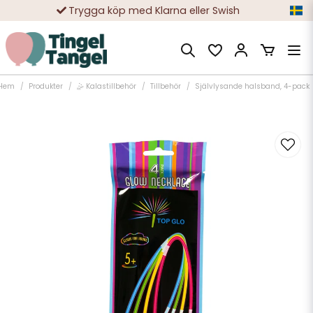
Trygga köp med Klarna eller Swish
10 000-tals nöjda kunder
Hem
Produkter
🤹 Kalastillbehör
Tillbehör
Självlysande halsband, 4-pack