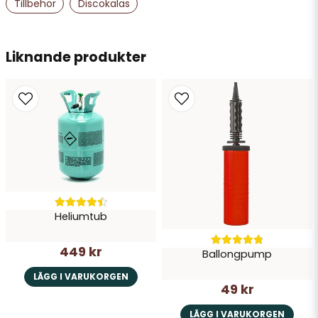
Namn
Tillbehör
Discokalas
email
Liknande produkter
Mejladress
Ja, ni får publicera min fråga
Heliumtub
449 kr
Ballongpump
Skicka fråga
LÄGG I VARUKORGEN
49 kr
LÄGG I VARUKORGEN