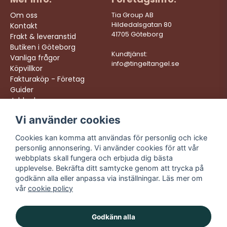
Om oss
Tia Group AB
Hildedalsgatan 80
Kontakt
41705 Göteborg
Frakt & leveranstid
Butiken i Göteborg
Kundtjänst:
Vanliga frågor
info@tingeltangel.se
Köpvillkor
Fakturaköp - Företag
Guider
Jobba hos oss
Vi använder cookies
Följ oss:
Vi levererar:
Instagram
Snabba leveranser
Cookies kan komma att användas för personlig och icke
Trygga köp
personlig annonsering. Vi använder cookies för att vår
Facebook
Fri frakt över 499:-
webbplats skall fungera och erbjuda dig bästa
TikTok
upplevelse. Bekräfta ditt samtycke genom att trycka på
Trevlig kundtjänst
godkänn alla eller anpassa via inställningar. Läs mer om
YouTube
vår
cookie policy
Godkänn alla