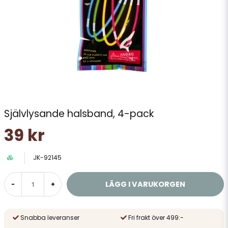
Självlysande halsband, 4-pack
39 kr
JK-92145
LÄGG I VARUKORGEN
-
+
Snabba leveranser
Fri frakt över 499:-