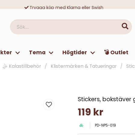
Trygga köp med Klarna eller Swish
10 000-tals nöjda kunder
Sök...
kter
Tema
Högtider
💣 Outlet
🤹 Kalastillbehör
Klistermärken & Tatueringar
Sti
Stickers, bokstäver 
119 kr
PD-NP5-019