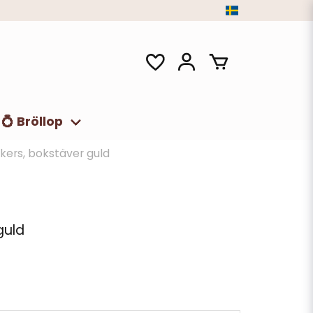
💍 Bröllop
ckers, bokstäver guld
guld