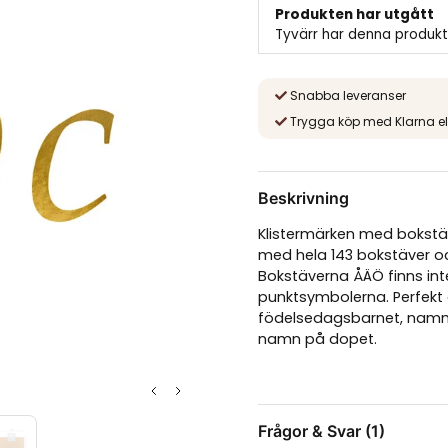
Produkten har utgått
Tyvärr har denna produkt
Snabba leveranser
Trygga köp med Klarna el
Beskrivning
Klistermärken med bokstäve
med hela 143 bokstäver och
Bokstäverna ÅÄÖ finns in
punktsymbolerna. Perfekt 
födelsedagsbarnet, namnen
namn på dopet.
Frågor & Svar (1)