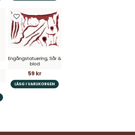
Engångstatuering, Sår &
blod
59 kr
LÄGG I VARUKORGEN