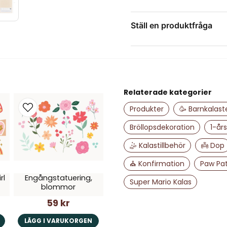
Ställ en produktfråga
Majida frågade
för 2 år 
Hur stora är bokstävern
question
Fråga oss något om de
Butiken svarade
Hej, ca 5 cm höga och 
Relaterade kategorier
name
Namn
Produkter
🥳 Barnkalas
Bröllopsdekoration
1-års
🤹 Kalastillbehör
👼 Dop
Ja, ni får publice
⛪ Konfirmation
Paw Pat
rl
Engångstatuering,
Super Mario Kalas
blommor
59 kr
LÄGG I VARUKORGEN