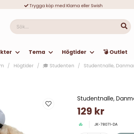
Trygga köp med Klarna eller Swish
10 000-tals nöjda kunder
Sök...
kter
Tema
Högtider
💣 Outlet
em
Högtider
🎓 Studenten
Studentnalle, Danma
Studentnalle, Danm
129 kr
JK-78071-DA