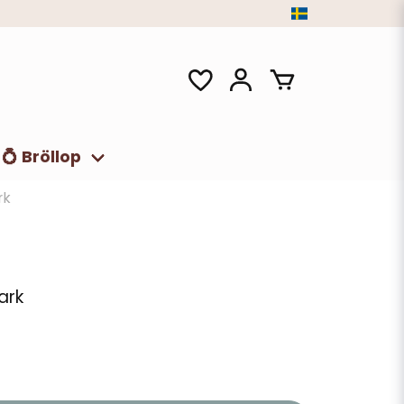
💍 Bröllop
rk
ark