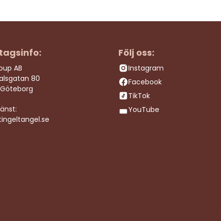
tagsinfo:
Följ oss:
roup AB
Instagram
dalsgatan 80
Facebook
 Göteborg
TikTok
änst:
YouTube
ingeltangel.se