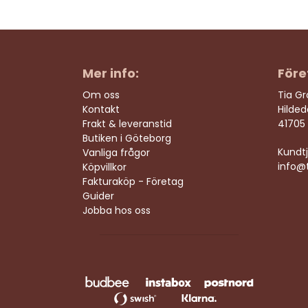
Mer info:
Före
Om oss
Tia G
Kontakt
Hilde
Frakt & leveranstid
41705
Butiken i Göteborg
Kundtj
Vanliga frågor
info@t
Köpvillkor
Fakturaköp - Företag
Guider
Jobba hos oss