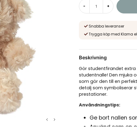
-
+
Snabba leveranser
Trygga köp med Klarna el
Beskrivning
Gör studentfirandet ext
studentnalle! Den mjuka 
som gör den till en perfek
detalj som symboliserar s
prestationer.
Användningstips:
Ge bort nallen so
Använd som en c
studentfesten.