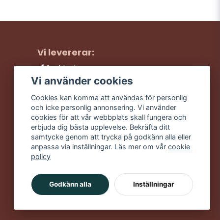
Vi levererar:
Snabba leveranser
Trygga köp
Vi använder cookies
Fri frakt över 499:-
Cookies kan komma att användas för personlig
Trevlig kundtjänst
och icke personlig annonsering. Vi använder
cookies för att vår webbplats skall fungera och
erbjuda dig bästa upplevelse. Bekräfta ditt
samtycke genom att trycka på godkänn alla eller
anpassa via inställningar. Läs mer om vår
cookie
policy
Godkänn alla
Inställningar