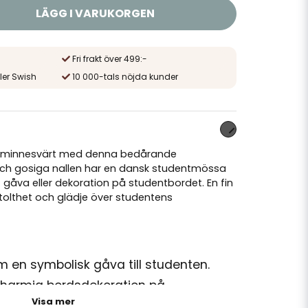
LÄGG I VARUKORGEN
Fri frakt över 499:-
ler Swish
10 000-tals nöjda kunder
ra minnesvärt med denna bedårande
och gosiga nallen har en dansk studentmössa
t gåva eller dekoration på studentbordet. En fin
tolthet och glädje över studentens
m en symbolisk gåva till studenten.
harmig bordsdekoration på
Visa mer