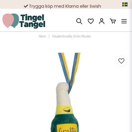
Trygga köp med Klarna eller Swish
10 000-tals nöjda kunder
Hem
Studentnalle, Grön flaska