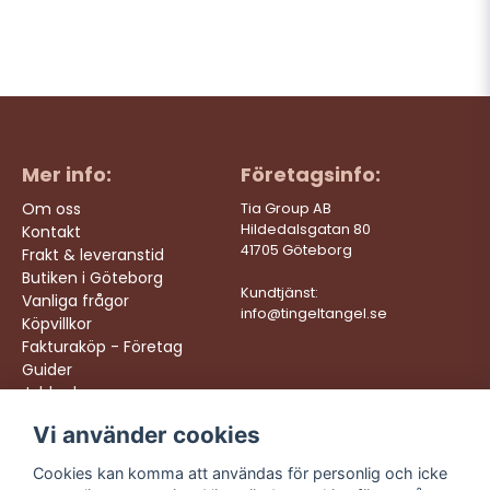
Namn
email
Mejladress
Mer info:
Företagsinfo:
Ja, ni får publicera min fråga
Om oss
Tia Group AB
Hildedalsgatan 80
Kontakt
41705 Göteborg
Frakt & leveranstid
Butiken i Göteborg
Kundtjänst:
Vanliga frågor
info@tingeltangel.se
Köpvillkor
Fakturaköp - Företag
Guider
Jobba hos oss
Skicka fråga
Vi använder cookies
Följ oss:
Vi levererar:
Instagram
Snabba leveranser
Cookies kan komma att användas för personlig och icke