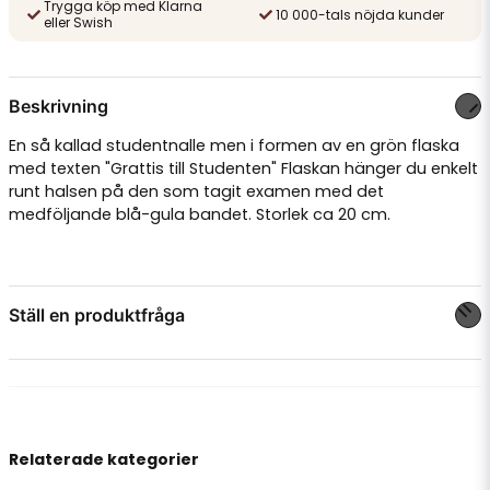
Trygga köp med Klarna
10 000-tals nöjda kunder
eller Swish
Beskrivning
En så kallad studentnalle men i formen av en grön flaska
med texten "Grattis till Studenten" Flaskan hänger du enkelt
runt halsen på den som tagit examen med det
medföljande blå-gula bandet. Storlek ca 20 cm.
Ställ en produktfråga
question
Fråga oss något om denna produkten...
Relaterade kategorier
name