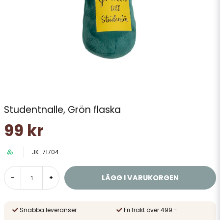
Studentnalle, Grön flaska
99 kr
JK-71704
LÄGG I VARUKORGEN
-
+
Snabba leveranser
Fri frakt över 499:-