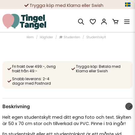
Trygga köp med Klarna eller Swish
10 000-tals nöjda kunder
Hem
Högtider
🎓 Studenten
Studentskylt
Fri frakt över 499:-, övrig
Trygga köp: Betala med
frakt från 49:-
Klarna eller Swish
Snabb leverans: 2-4
dagar med Postnord
Beskrivning
Helt egen studentskylt med ditt egna foto och text. Skylten
är 50 x 70 cm stor och tillverkad av PVC. Pinne i trä ingår!
En studentskylt eller ett studentplakat är ett måste vid