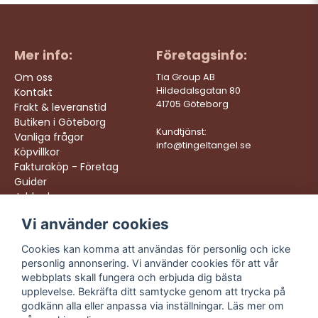
Maria frågade
för 1 år sedan
Hur går jag tillbaka för att se mitt plakat med de val
jag gjorde?
Mer info:
Företagsinfo:
Butiken svarade
Du kan se en förhandsgranskning av din skylt när du
Om oss
Tia Group AB
har lagt plaketet i varukorgen eller i kassan genom att
Hildedalsgatan 80
Kontakt
klicka på knappen "Förhandsgranskning".
41705 Göteborg
Frakt & leveranstid
Butiken i Göteborg
Kundtjänst:
Vanliga frågor
Mohammad Portar frågade
för 1 år sedan
info@tingeltangel.se
Köpvillkor
Är det möjligt att skriva år 2025 vid sidan av bilden
Fakturaköp - Företag
Butiken svarade
Guider
Hej, tyvärr inte, men vi rekommenderar att man själv
Jobba hos oss
skriver till "2025" i rutan där man anger klass. Då kan
Vi använder cookies
Följ oss:
Vi levererar:
man tex skriva "MA3 - 2025" om man önskar.
Instagram
Snabba leveranser
Cookies kan komma att användas för personlig och icke
Peter Björklund frågade
för 1 år sedan
Trygga köp
personlig annonsering. Vi använder cookies för att vår
Facebook
Vilke upplösning ska bilden ha man vill använda?
Fri frakt över 499:-
webbplats skall fungera och erbjuda dig bästa
TikTok
upplevelse. Bekräfta ditt samtycke genom att trycka på
Trevlig kundtjänst
Butiken svarade
godkänn alla eller anpassa via inställningar. Läs mer om
YouTube
Hej! Ju högre upplösning ju bättre. Gärna minst 2 mb i