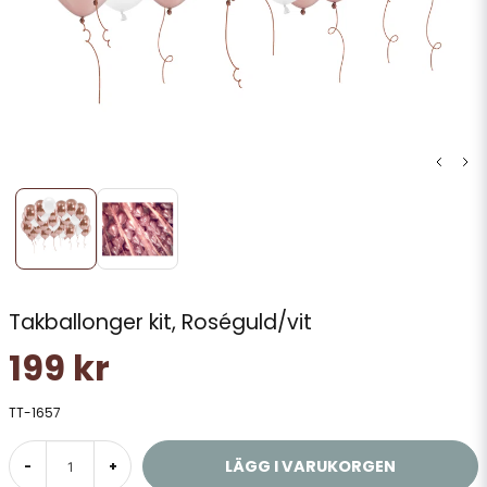
Takballonger kit, Roséguld/vit
199 kr
TT-1657
LÄGG I VARUKORGEN
-
+