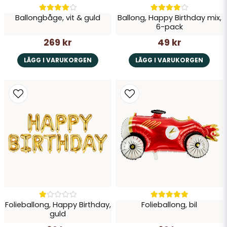
Ballongbåge, vit & guld
Ballong, Happy Birthday mix,
Skicka fråga
6-pack
269 kr
49 kr
LÄGG I VARUKORGEN
LÄGG I VARUKORGEN
Folieballong, Happy Birthday,
Folieballong, bil
guld