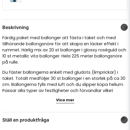
Beskrivning
Färdig paket med ballonger att fästa i taket och med
tillhörande ballongsnöre för att skapa en läcker effekt i
rummet. Härlig mix av 20 st ballonger i glossy roséguld och
10 st metallic vita ballonger. Hela 225 meter ballongsnöre
på rulle.
Du fäster ballongerna enkelt med gludots (limprickar) i
taket. Totalt medföljer 30 st ballonger i en storlek på ca 30
cm. Ballongerna fylls med luft och du slipper köpa helium.
Passar alla typer av festligheter och förvandlar vilket
tråkigt rum som helst till ett party!
Visa mer
20 st ballonger i läcker Roséguld Glossy
nyans
Ställ en produktfråga
10 st EKO-ballonger i vit metallic nyans