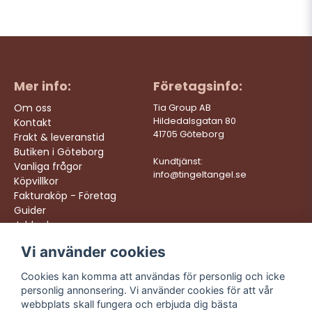
Mer info:
Företagsinfo:
Om oss
Tia Group AB
Hildedalsgatan 80
Kontakt
41705 Göteborg
Frakt & leveranstid
Butiken i Göteborg
Kundtjänst:
Vanliga frågor
info@tingeltangel.se
Köpvillkor
Fakturaköp - Företag
Guider
Jobba hos oss
Vi använder cookies
Följ oss:
Vi levererar:
Instagram
Snabba leveranser
Cookies kan komma att användas för personlig och icke
Trygga köp
personlig annonsering. Vi använder cookies för att vår
Facebook
Fri frakt över 499:-
webbplats skall fungera och erbjuda dig bästa