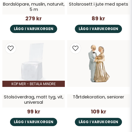
Bordslöpare, muslin, naturvit,
Stolsrosett i jute med spets
5 m
279 kr
89 kr
LÄGG I VARUKORGEN
LÄGG I VARUKORGEN
KÖP MER - BETALA MINDRE
Stolsöverdrag, matt tyg, vit,
Tårtdekoration, seniorer
universal
99 kr
109 kr
LÄGG I VARUKORGEN
LÄGG I VARUKORGEN