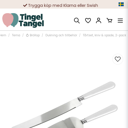
Trygga köp med Klarna eller Swish
10 000-tals nöjda kunder
Hem
Tema
💍 Bröllop
Dukning och tillbehör
Tårtset, kniv & spade, 2-pack