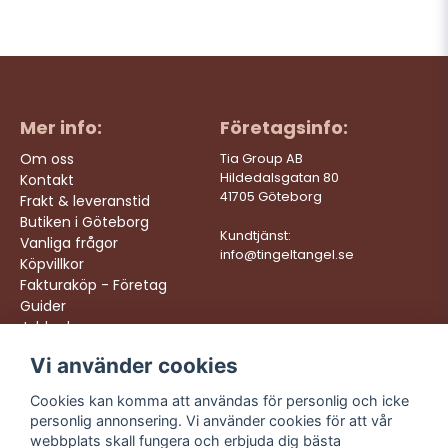
Mer info:
Företagsinfo:
Om oss
Tia Group AB
Hildedalsgatan 80
Kontakt
41705 Göteborg
Frakt & leveranstid
Butiken i Göteborg
Kundtjänst:
Vanliga frågor
info@tingeltangel.se
Köpvillkor
Fakturaköp - Företag
Guider
Jobba hos oss
Vi använder cookies
Följ oss:
Vi levererar:
Instagram
Snabba leveranser
Cookies kan komma att användas för personlig och icke
Trygga köp
personlig annonsering. Vi använder cookies för att vår
Facebook
Fri frakt över 499:-
webbplats skall fungera och erbjuda dig bästa