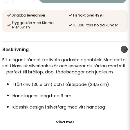
Snabba leveranser
Fri frakt över 499:-
Trygga köp med Klarna
10 000-tals nöjda kunder
eller Swish
Beskrivning
Ett elegant tårtset för livets godaste ögonblick! Med detta
set i klassisk silverlook skär och serverar du tårtan med stil
– perfekt till bröllop, dop, födelsedagar och jubileum.
1 tårtkniv (30,5 cm) och 1 tårtspade (24,5 cm)
Handtagens längd: ca 9 cm
Klassisk design i silverfärg med vitt handtag
Sågtandade blad för enkel skärning
Visa mer