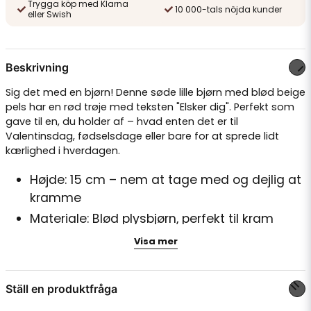
Trygga köp med Klarna
10 000-tals nöjda kunder
eller Swish
Beskrivning
Sig det med en bjørn! Denne søde lille bjørn med blød beige
pels har en rød trøje med teksten "Elsker dig". Perfekt som
gave til en, du holder af – hvad enten det er til
Valentinsdag, fødselsdage eller bare for at sprede lidt
kærlighed i hverdagen.
Højde: 15 cm – nem at tage med og dejlig at
kramme
Materiale: Blød plysbjørn, perfekt til kram
Design: Rød trøje med "Elsker dig"-tryk
Visa mer
Indpakning: Gaveindpakket med kærlighed
Ställ en produktfråga