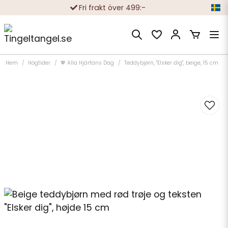
Fri frakt över 499:-
Trygga köp med Klarna eller Swish
10 000-tals nöjda kunder
Hem
Högtider
💖 Alla Hjärtans Dag
Teddybjørn, "Elsker dig", beige, 15 cm