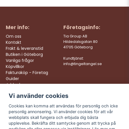
Mer info:
Företagsinfo:
Om oss
Tia Group AB
Hildedalsgatan 80
Kontakt
41705 Göteborg
Frakt & leveranstid
Butiken i Göteborg
Kundtjänst:
Vanliga frågor
info@tingeltangel.se
Köpvillkor
Fakturaköp - Företag
Guider
Jobba hos oss
Vi använder cookies
Följ oss:
Vi levererar:
Instagram
Snabba leveranser
Cookies kan komma att användas för personlig och icke
Trygga köp
personlig annonsering. Vi använder cookies för att vår
Facebook
Fri frakt över 499:-
webbplats skall fungera och erbjuda dig bästa
TikTok
upplevelse. Bekräfta ditt samtycke genom att trycka på
Trevlig kundtjänst
godkänn alla eller anpassa via inställningar. Läs mer om