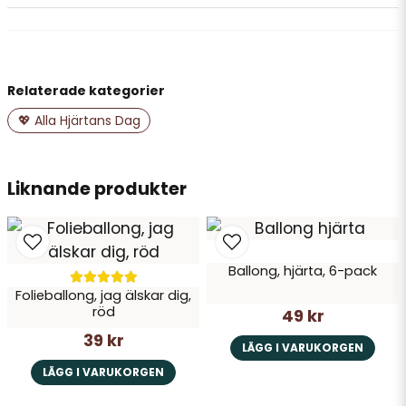
question
Fråga oss något om denna produkten...
Relaterade kategorier
name
Namn
💖 Alla Hjärtans Dag
email
Liknande produkter
Mejladress
Ballong, hjärta, 6-pack
Ja, ni får publicera min fråga
Folieballong, jag älskar dig,
röd
49 kr
39 kr
LÄGG I VARUKORGEN
LÄGG I VARUKORGEN