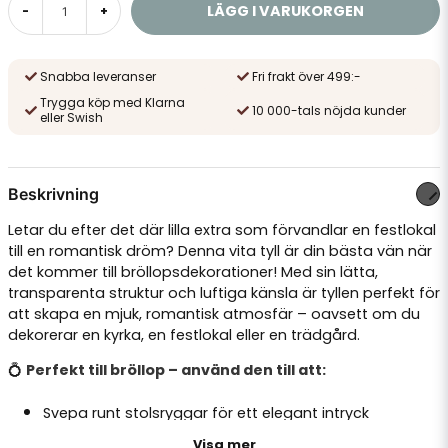
LÄGG I VARUKORGEN
-
+
Snabba leveranser
Fri frakt över 499:-
Trygga köp med Klarna
10 000-tals nöjda kunder
eller Swish
Beskrivning
Letar du efter det där lilla extra som förvandlar en festlokal
till en romantisk dröm? Denna vita tyll är din bästa vän när
det kommer till bröllopsdekorationer! Med sin lätta,
transparenta struktur och luftiga känsla är tyllen perfekt för
att skapa en mjuk, romantisk atmosfär – oavsett om du
dekorerar en kyrka, en festlokal eller en trädgård.
💍
Perfekt till bröllop – använd den till att:
Svepa runt stolsryggar för ett elegant intryck
Visa mer