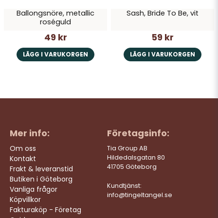
Ballongsnöre, metallic
Sash, Bride To Be, vit
roséguld
49 kr
59 kr
LÄGG I VARUKORGEN
LÄGG I VARUKORGEN
Mer info:
Företagsinfo:
Om oss
Tia Group AB
Hildedalsgatan 80
Kontakt
41705 Göteborg
Frakt & leveranstid
Butiken i Göteborg
Kundtjänst:
Vanliga frågor
info@tingeltangel.se
Köpvillkor
Fakturaköp - Företag