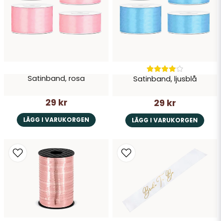
Kan återanvändas
✨ En oumbärlig dekoration för dig som vill skapa ett
sagolikt bröllop – och ett lika magiskt minne!
Satinband, rosa
Satinband, ljusblå
29 kr
29 kr
LÄGG I VARUKORGEN
LÄGG I VARUKORGEN