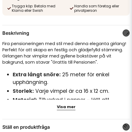
Trygga köp: Betala med
Handla som företag eller
Klarna eller Swish
privatperson
Beskrivning
Fira pensioneringen med stil med denna eleganta girlang!
Perfekt för att skapa en festlig och glädjefylld stämning.
Girlangen har vimplar med gyllene bokstäver på vit
bakgrund, som stavar "Grattis till Pensionen".
Extra långt snöre:
25 meter för enkel
upphängning.
Storlek:
Varje vimpel är ca 16 x 12 cm.
Material:
Tillverkad i papper – lätt att
Visa mer
hantera och återvinna.
Lägg till den här dekorativa detaljen för att göra festen
oförglömli
Ställ en produktfråga